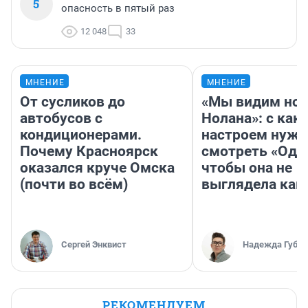
5
опасность в пятый раз
12 048
33
МНЕНИЕ
МНЕНИЕ
От сусликов до
«Мы видим нов
автобусов с
Нолана»: с как
кондиционерами.
настроем нужн
Почему Красноярск
смотреть «Оди
оказался круче Омска
чтобы она не
(почти во всём)
выглядела как
Сергей Энквист
Надежда Губар
РЕКОМЕНДУЕМ