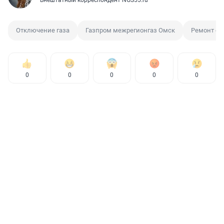
Внештатный корреспондент NGS55.ru
Отключение газа
Газпром межрегионгаз Омск
Ремонт се
0
0
0
0
0