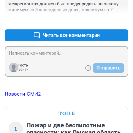
межрегионгаз должен был предупредить по закону 
минимум за 3 календарных днях , максимум за 7 
календарных днях. И я как абонент не должна 
+1
–0
узнавать об этом через новости за час до 
отключения. Есть очень простой способ 
предупреждения - об'явления у подъезда. Вообще 
Читать все комментарии
этой компанией пора заняться прокуратуре.
Гость
Отправить
Войти
Новости СМИ2
ТОП 5
Пожар и две беспилотные
1
опасности: как Омская область