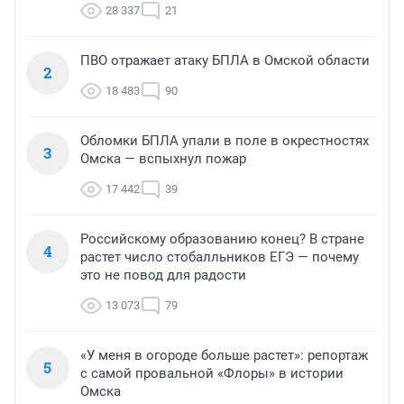
28 337
21
ПВО отражает атаку БПЛА в Омской области
2
18 483
90
Обломки БПЛА упали в поле в окрестностях
3
Омска — вспыхнул пожар
17 442
39
Российскому образованию конец? В стране
4
растет число стобалльников ЕГЭ — почему
это не повод для радости
13 073
79
«У меня в огороде больше растет»: репортаж
5
с самой провальной «Флоры» в истории
Омска