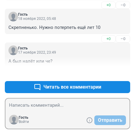
+0
–0
За ними другие приходят

Они будут тоже трудны

Гость
18 ноября 2022, 05:48
Но нету время рыдать, рыдать когда

Скрепненько. Нужно потерпеть ещё лет 10
Сменим мы стремя на сталь, на сталь труда

На все вопросы один дадим ответ

+0
–0
И никакого другого нет

Гость
17 ноября 2022, 23:49
Промчалися страшные грозы

Победа настала кругом

А был налёт или че?
Утрите суровые слезы

Пробитым в боях рукавом
+0
–0
Читать все комментарии
Гость
Отправить
Войти