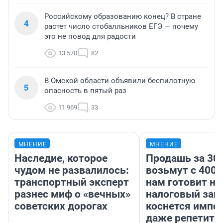
Российскому образованию конец? В стране
4
растет число стобалльников ЕГЭ — почему
это не повод для радости
13 570
82
В Омской области объявили беспилотную
5
опасность в пятый раз
11 969
33
МНЕНИЕ
МНЕНИЕ
Наследие, которое
Продашь за 300
чудом не развалилось:
возьмут с 4000
транспортный эксперт
нам готовит н
разнес миф о «вечных»
налоговый зако
советских дорогах
коснется импор
даже репетито