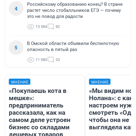
Российскому образованию конец? В стране
4
растет число стобалльников ЕГЭ — почему
это не повод для радости
13 584
82
В Омской области объявили беспилотную
5
опасность в пятый раз
11 980
33
МНЕНИЕ
МНЕНИЕ
«Покупаешь кота в
«Мы видим нов
мешке»:
Нолана»: с как
предприниматель
настроем нужн
рассказала, как на
смотреть «Оди
самом деле устроен
чтобы она не
бизнес со складами
выглядела как
дешевых товаров