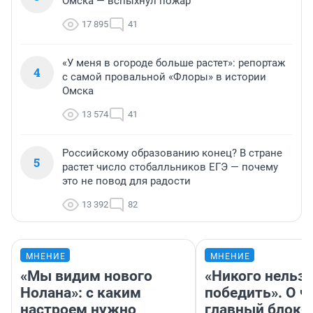
Омска — вспыхнул пожар
17 895
41
«У меня в огороде больше растет»: репортаж
4
с самой провальной «Флоры» в истории
Омска
13 574
41
Российскому образованию конец? В стране
5
растет число стобалльников ЕГЭ — почему
это не повод для радости
13 392
82
МНЕНИЕ
МНЕНИЕ
«Мы видим нового
«Никого нельз
Нолана»: с каким
победить». О ч
настроем нужно
главный блокб