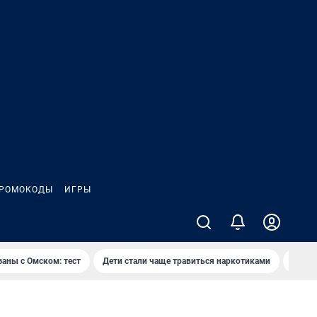
РОМОКОДЫ
ИГРЫ
заны с Омском: тест
Дети стали чаще травиться наркотиками
Появя