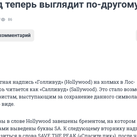
д теперь выглядит по-другом
7
86
 комментарий
ная надпись «Голливуд» (Hollywood) на холмах в Лос-
ь читается как «Салливуд» (Sallywood). Это стало во
вистам, выступающим за сохранение данного символа
 виде.
вы в слове Hollywood завешены брезентом, на котором
ами выведены буквы SA. К следующему вторнику над
иться в слова SAVE THE PEAK («Спасите пик»), после ч