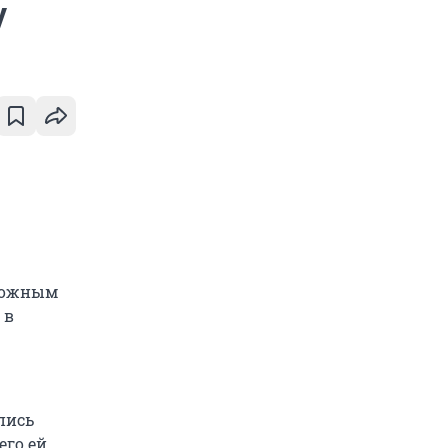
у
зможным
 в
пись
его ей