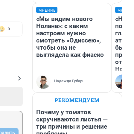
МНЕНИЕ
МНЕНИ
«Мы видим нового
«Нико
Нолана»: с каким
побед
0
настроем нужно
главн
смотреть «Одиссею»,
этого
чтобы она не
бьет 
выглядела как фиаско
прока
отзыв
Нолан
Надежда Губарь
РЕКОМЕНДУЕМ
Почему у томатов
скручиваются листья —
три причины и решение
равить
проблемы