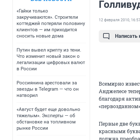
Голливу
«Гайки только
закручиваются». Строители
12 февраля 2010, 16:5
коттеджей потеряли половину
клиентов — им приходится
сносить новые дома
Написать
Путин вывел крипту из тени.
Что изменит новый закон о
легализации цифровых валют
в России
Россиянина арестовали за
Всемирно извест
звезды в Telegram — что он
Анджелесе тепер
натворил
благодаря акти
«первозданном»
«Август будет еще довольно
тяжелым». Эксперты — об
обстановке на топливном
Первые две бук
рынке России
красными букв
должна преобраз