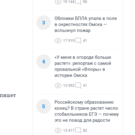
19 144
90
Обломки БПЛА упали в поле
3
в окрестностях Омска —
вспыхнул пожар
17 919
41
«У меня в огороде больше
4
растет»: репортаж с самой
провальной «Флоры» в
истории Омска
13 592
41
 пишет
Российскому образованию
5
конец? В стране растет число
стобалльников ЕГЭ — почему
это не повод для радости
13 417
82