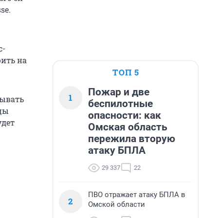
se.
с-
оить на
ТОП 5
Пожар и две
1
рывать
беспилотные
цы
опасности: как
удет
Омская область
пережила вторую
атаку БПЛА
29 337
22
ПВО отражает атаку БПЛА в
2
Омской области