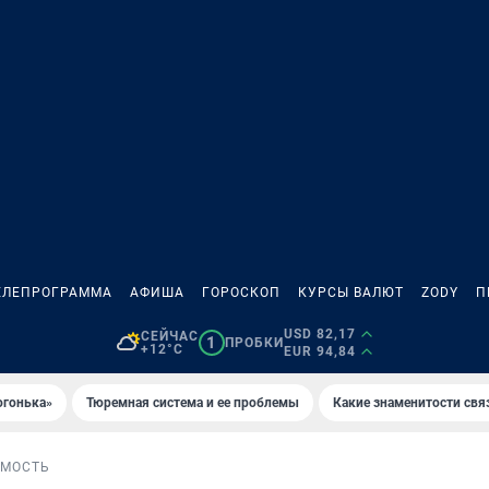
ЕЛЕПРОГРАММА
АФИША
ГОРОСКОП
КУРСЫ ВАЛЮТ
ZODY
П
USD 82,17
СЕЙЧАС
1
ПРОБКИ
+12°C
EUR 94,84
огонька»
Тюремная система и ее проблемы
Какие знаменитости свя
МОСТЬ