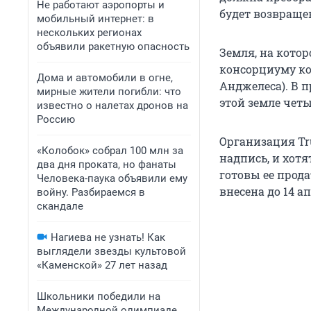
Не работают аэропорты и
будет возвращен
мобильный интернет: в
нескольких регионах
объявили ракетную опасность
Земля, на кото
консорциуму ко
Дома и автомобили в огне,
Анджелеса). В 
мирные жители погибли: что
этой земле чет
известно о налетах дронов на
Россию
Организация Tru
«Колобок» собрал 100 млн за
надпись, и хот
два дня проката, но фанаты
готовы ее прода
Человека-паука объявили ему
внесена до 14 ап
войну. Разбираемся в
скандале
Нагиева не узнать! Как
выглядели звезды культовой
«Каменской» 27 лет назад
Школьники победили на
Международной олимпиаде