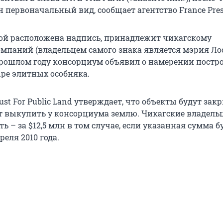
 первоначальный вид, сообщает агентство France Pres
рой расположена надпись, принадлежит чикагскому
мпаний (владельцем самого знака является мэрия Ло
прошлом году консорциум объявил о намерении постр
ыре элитных особняка.
st For Public Land утверждает, что объекты будут зак
ят выкупить у консорциума землю. Чикагские владель
ть – за $12,5 млн в том случае, если указанная сумма б
реля 2010 года.