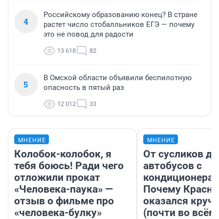
Российскому образованию конец? В стране
4
растет число стобалльников ЕГЭ — почему
это не повод для радости
13 618
82
В Омской области объявили беспилотную
5
опасность в пятый раз
12 012
33
МНЕНИЕ
МНЕНИЕ
Колобок-колобок, я
От сусликов до
тебя боюсь! Ради чего
автобусов с
отложили прокат
кондиционерам
«Человека-паука» —
Почему Красно
отзыв о фильме про
оказался круч
«человека-булку»
(почти во всём