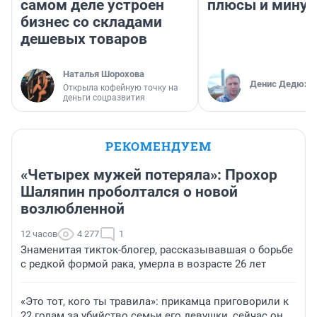
самом деле устроен
плюсы и мину
бизнес со складами
дешевых товаров
Наталья Шорохова
Денис Дедюхи
Открыла кофейную точку на
деньги соцразвития
РЕКОМЕНДУЕМ
«Четырех мужей потеряла»: Прохор
Шаляпин проболтался о новой
возлюбленной
12 часов
4 277
1
Знаменитая тикток-блогер, рассказывавшая о борьбе
с редкой формой рака, умерла в возрасте 26 лет
«Это тот, кого ты травила»: прикамца приговорили к
22 годам за убийство семьи его девушки, сейчас он