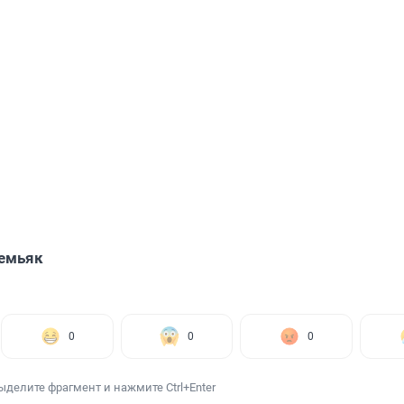
емьяк
0
0
0
ыделите фрагмент и нажмите Ctrl+Enter