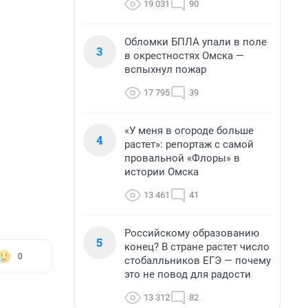
19 031
90
Обломки БПЛА упали в поле
3
в окрестностях Омска —
вспыхнул пожар
17 795
39
«У меня в огороде больше
4
растет»: репортаж с самой
провальной «Флоры» в
истории Омска
13 461
41
Российскому образованию
5
конец? В стране растет число
0
стобалльников ЕГЭ — почему
это не повод для радости
13 312
82