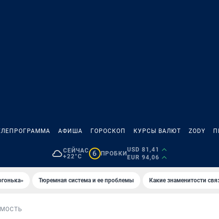
ЕЛЕПРОГРАММА
АФИША
ГОРОСКОП
КУРСЫ ВАЛЮТ
ZODY
П
USD 81,41
СЕЙЧАС
6
ПРОБКИ
+22°C
EUR 94,06
огонька»
Тюремная система и ее проблемы
Какие знаменитости свя
МОСТЬ