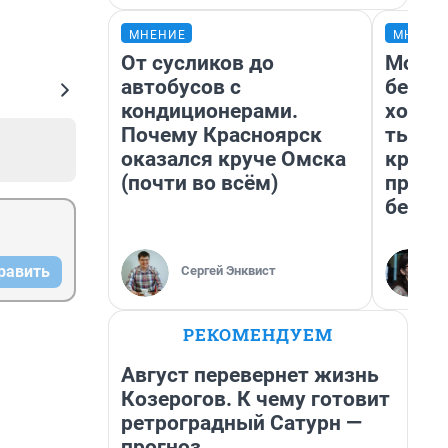
МНЕНИЕ
МНЕНИ
От сусликов до
Мой б
автобусов с
береж
кондиционерами.
хотел
Почему Красноярск
тысяч
оказался круче Омска
креди
(почти во всём)
приех
безоп
равить
Сергей Энквист
РЕКОМЕНДУЕМ
Август перевернет жизнь
Козерогов. К чему готовит
ретроградный Сатурн —
прогноз