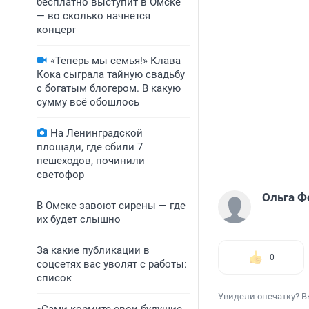
бесплатно выступит в Омске
— во сколько начнется
концерт
«Теперь мы семья!» Клава
Кока сыграла тайную свадьбу
с богатым блогером. В какую
сумму всё обошлось
На Ленинградской
площади, где сбили 7
пешеходов, починили
светофор
Ольга Ф
В Омске завоют сирены — где
их будет слышно
За какие публикации в
0
соцсетях вас уволят с работы:
список
Увидели опечатку? В