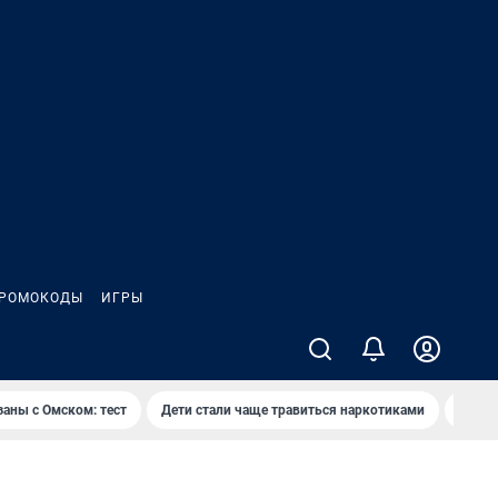
РОМОКОДЫ
ИГРЫ
заны с Омском: тест
Дети стали чаще травиться наркотиками
Появя