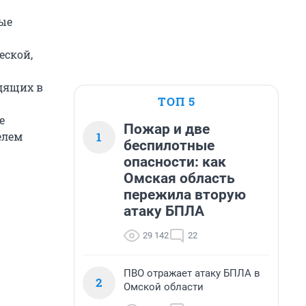
ые
еской,
одящих в
ТОП 5
е
Пожар и две
1
елем
беспилотные
опасности: как
Омская область
пережила вторую
атаку БПЛА
29 142
22
ПВО отражает атаку БПЛА в
2
Омской области