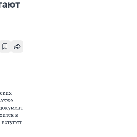
тают
еских
также
 документ
оится в
 вступят