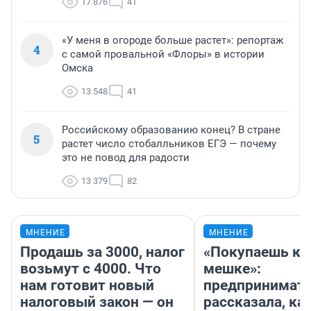
17 876
41
«У меня в огороде больше растет»: репортаж
4
с самой провальной «Флоры» в истории
Омска
13 548
41
Российскому образованию конец? В стране
5
растет число стобалльников ЕГЭ — почему
это не повод для радости
13 379
82
МНЕНИЕ
МНЕНИЕ
Продашь за 3000, налог
«Покупаешь ко
возьмут с 4000. Что
мешке»:
нам готовит новый
предпринимат
налоговый закон — он
рассказала, как