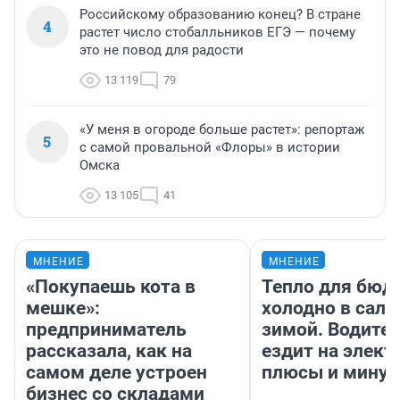
Российскому образованию конец? В стране
4
растет число стобалльников ЕГЭ — почему
это не повод для радости
13 119
79
«У меня в огороде больше растет»: репортаж
5
с самой провальной «Флоры» в истории
Омска
13 105
41
МНЕНИЕ
МНЕНИЕ
«Покупаешь кота в
Тепло для бюд
мешке»:
холодно в сало
предприниматель
зимой. Водител
рассказала, как на
ездит на элект
самом деле устроен
плюсы и мину
бизнес со складами