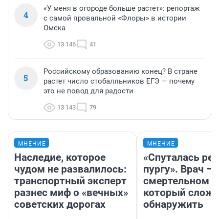
«У меня в огороде больше растет»: репортаж
4
с самой провальной «Флоры» в истории
Омска
13 146
41
Российскому образованию конец? В стране
5
растет число стобалльников ЕГЭ — почему
это не повод для радости
13 143
79
МНЕНИЕ
МНЕНИЕ
Наследие, которое
«Спуталась реч
чудом не развалилось:
пургу». Врач — 
транспортный эксперт
смертельном д
разнес миф о «вечных»
который слож
советских дорогах
обнаружить