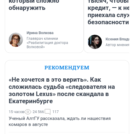
который сложно
тысяч, чтобы п
обнаружить
кредит, — к не
приехала служ
безопасности
Ирина Волкова
Главврач клиники
Ксения Владим
«Реабилитация доктора
Автор мнения
Волковой»
РЕКОМЕНДУЕМ
«Не хочется в это верить». Как
сложилась судьба «следователя на
золотом Lexus» после скандала в
Екатеринбурге
15 часов
24 566
117
Ученый АлтГУ рассказала, ждать ли нашествия
комаров в августе