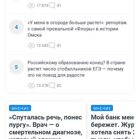
17 874
41
«У меня в огороде больше растет»: репортаж
4
с самой провальной «Флоры» в истории
Омска
13 545
41
Российскому образованию конец? В стране
5
растет число стобалльников ЕГЭ — почему
это не повод для радости
13 378
82
МНЕНИЕ
МНЕНИЕ
«Спуталась речь, понес
Мой банк меня
пургу». Врач — о
бережет. Журн
смертельном диагнозе,
хотела снять 2