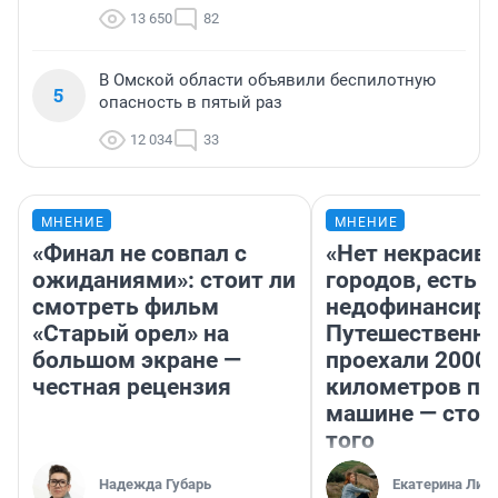
13 650
82
В Омской области объявили беспилотную
5
опасность в пятый раз
12 034
33
МНЕНИЕ
МНЕНИЕ
«Финал не совпал с
«Нет некрасив
ожиданиями»: стоит ли
городов, есть
смотреть фильм
недофинансиро
«Старый орел» на
Путешественн
большом экране —
проехали 2000
честная рецензия
километров по 
машине — стои
того
Надежда Губарь
Екатерина Лит