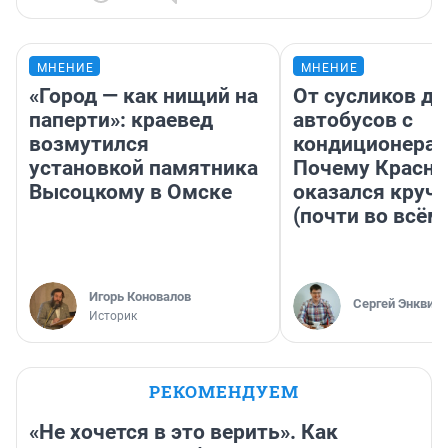
МНЕНИЕ
МНЕНИЕ
«Город — как нищий на
От сусликов до
паперти»: краевед
автобусов с
возмутился
кондиционерам
установкой памятника
Почему Красно
Высоцкому в Омске
оказался круч
(почти во всём
Игорь Коновалов
Сергей Энквист
Историк
РЕКОМЕНДУЕМ
«Не хочется в это верить». Как