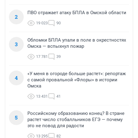
ПВО отражает атаку БПЛА в Омской области
2
19 023
90
Обломки БПЛА упали в поле в окрестностях
3
Омска — вспыхнул пожар
17 781
39
«У меня в огороде больше растет»: репортаж
4
с самой провальной «Флоры» в истории
Омска
13 431
41
Российскому образованию конец? В стране
5
растет число стобалльников ЕГЭ — почему
это не повод для радости
13 295
82