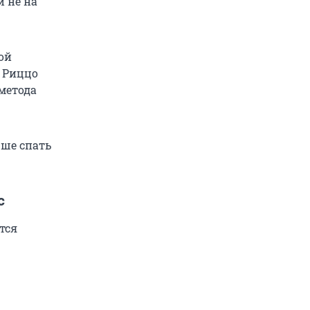
й не на
ой
. Риццо
 метода
чше спать
с
тся