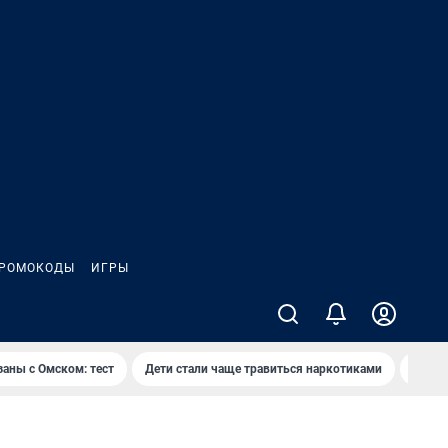
РОМОКОДЫ
ИГРЫ
заны с Омском: тест
Дети стали чаще травиться наркотиками
Появя