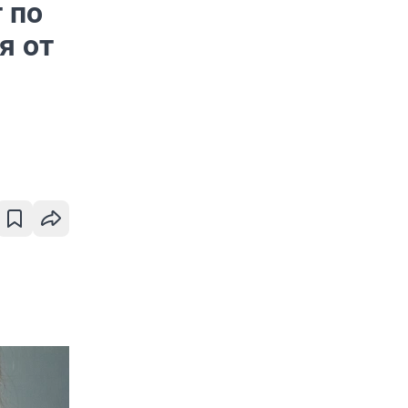
 по
я от