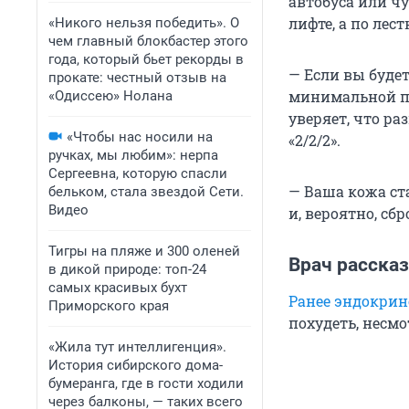
автобуса или ч
лифте, а по лест
«Никого нельзя победить». О
чем главный блокбастер этого
года, который бьет рекорды в
— Если вы будет
прокате: честный отзыв на
минимальной по
«Одиссею» Нолана
уверяет, что ра
«Чтобы нас носили на
«2/2/2».
ручках, мы любим»: нерпа
Сергеевна, которую спасли
— Ваша кожа ста
бельком, стала звездой Сети.
Видео
и, вероятно, сб
Тигры на пляже и 300 оленей
Врач рассказ
в дикой природе: топ-24
самых красивых бухт
Ранее эндокрин
Приморского края
похудеть, несмо
«Жила тут интеллигенция».
История сибирского дома-
бумеранга, где в гости ходили
через балконы, — таких всего