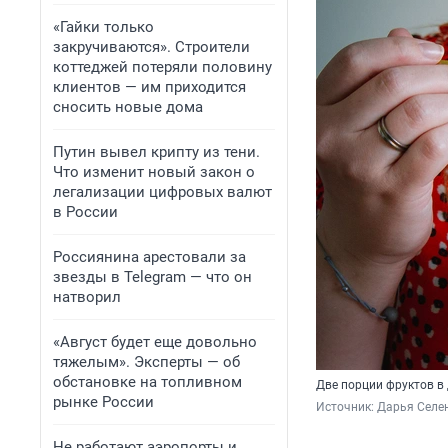
«Гайки только
закручиваются». Строители
коттеджей потеряли половину
клиентов — им приходится
сносить новые дома
Путин вывел крипту из тени.
Что изменит новый закон о
легализации цифровых валют
в России
Россиянина арестовали за
звезды в Telegram — что он
натворил
«Август будет еще довольно
тяжелым». Эксперты — об
обстановке на топливном
Две порции фруктов в
рынке России
Источник: 
Дарья Селен
Не работают аэропорты и