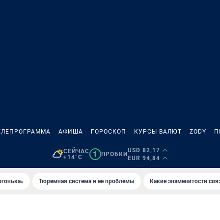
ЕЛЕПРОГРАММА
АФИША
ГОРОСКОП
КУРСЫ ВАЛЮТ
ZODY
П
USD 82,17
СЕЙЧАС
1
ПРОБКИ
+14°C
EUR 94,84
огонька»
Тюремная система и ее проблемы
Какие знаменитости свя