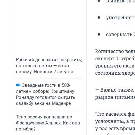
выпивать к
употреблят
совершать 
Количество вод
эксперт. Потреб
Рабочий день хотят сократить,
уровня его акти
но только летом — и вот
почему. Новости 7 августа
состояния здор
Звездные гости в 500-
— Важно также,
летнем соборе: Криштиану
рацион питания,
Роналду готовится сыграть
свадьбу века на Мадейре
Что касается фи
Тело россиянки нашли во
усложнять», а п
Французских Альпах. Как она
у вас есть врем
погибла?