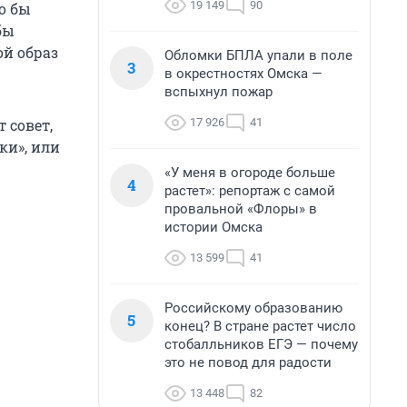
19 149
90
ло бы
бы
ой образ
Обломки БПЛА упали в поле
3
в окрестностях Омска —
вспыхнул пожар
17 926
41
 совет,
ки», или
«У меня в огороде больше
4
растет»: репортаж с самой
провальной «Флоры» в
истории Омска
13 599
41
Российскому образованию
5
конец? В стране растет число
стобалльников ЕГЭ — почему
это не повод для радости
13 448
82