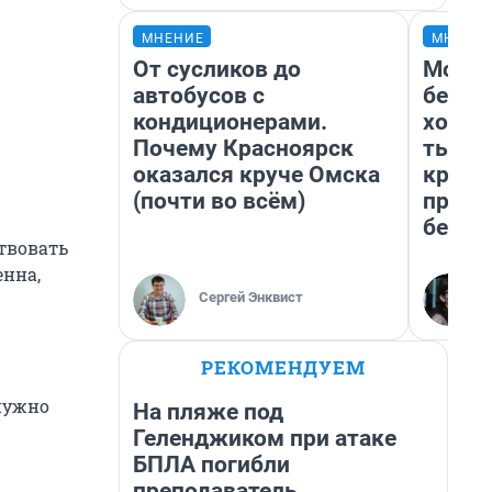
МНЕНИЕ
МНЕНИ
От сусликов до
Мой б
автобусов с
береж
кондиционерами.
хотел
Почему Красноярск
тысяч
оказался круче Омска
креди
(почти во всём)
приех
безоп
ствовать
енна,
Сергей Энквист
РЕКОМЕНДУЕМ
нужно
На пляже под
Геленджиком при атаке
БПЛА погибли
преподаватель