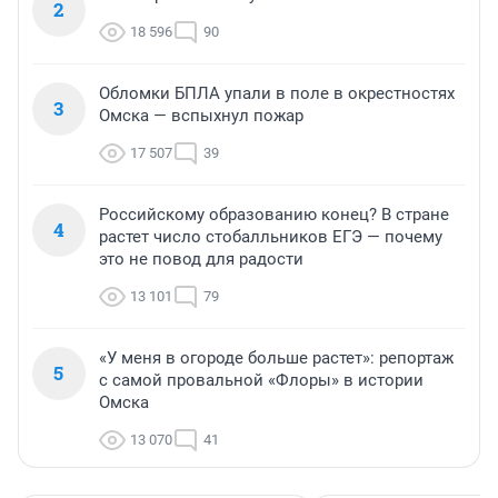
2
18 596
90
Обломки БПЛА упали в поле в окрестностях
3
Омска — вспыхнул пожар
17 507
39
Российскому образованию конец? В стране
4
растет число стобалльников ЕГЭ — почему
это не повод для радости
13 101
79
«У меня в огороде больше растет»: репортаж
5
с самой провальной «Флоры» в истории
Омска
13 070
41