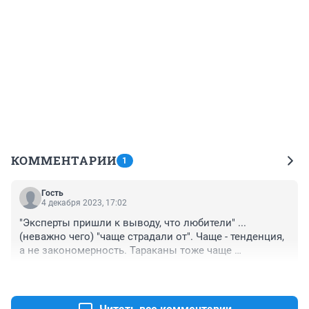
КОММЕНТАРИИ
1
Гость
4 декабря 2023, 17:02
"Эксперты пришли к выводу, что любители" ... 
(неважно чего) "чаще страдали от". Чаще - тенденция, 
а не закономерность. Тараканы тоже чаще 
приползают в квартиры тех, кто оставляет остатки 
+0
–0
пищи на столе. Но если оставляете остатки пищи на 
столе - это не значит, что приползут тараканы.