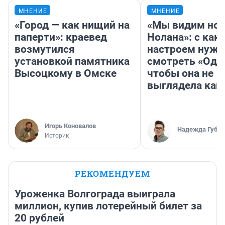
МНЕНИЕ
МНЕНИЕ
«Город — как нищий на
«Мы видим нов
паперти»: краевед
Нолана»: с как
возмутился
настроем нужн
установкой памятника
смотреть «Оди
Высоцкому в Омске
чтобы она не
выглядела как
Игорь Коновалов
Надежда Губар
Историк
РЕКОМЕНДУЕМ
Уроженка Волгограда выиграла
миллион, купив лотерейный билет за
20 рублей