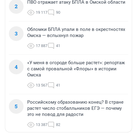
ПВО отражает атаку БПЛА в Омской области
2
19 117
90
Обломки БПЛА упали в поле в окрестностях
3
Омска — вспыхнул пожар
17 887
41
«У меня в огороде больше растет»: репортаж
4
с самой провальной «Флоры» в истории
Омска
13 567
41
Российскому образованию конец? В стране
5
растет число стобалльников ЕГЭ — почему
это не повод для радости
13 387
82