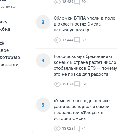
онов
18 489
90
Сергиенко
Обломки БПЛА упали в поле
азу
3
в окрестностях Омска —
ыбка.
вспыхнул пожар
17 444
39
сё
свое
Российскому образованию
 которые
4
конец? В стране растет число
сказали,
стобалльников ЕГЭ — почему
это не повод для радости
13 074
79
«У меня в огороде больше
5
растет»: репортаж с самой
провальной «Флоры» в
истории Омска
13 028
41