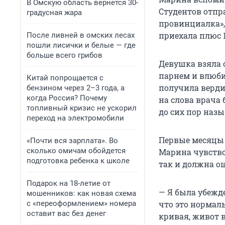
В Омскую область вернется 30-
Студентов отпр
градусная жара
провинциалка»,
приехала плюс 1
После ливней в омских лесах
пошли лисички и белые — где
больше всего грибов
Девушка взяла с
парнем и влюби
Китай попрощается с
получила верди
бензином через 2–3 года, а
когда Россия? Почему
на слова врача 
топливный кризис не ускорил
до сих пор назы
переход на электромобили
Первые месяцы 
«Почти вся зарплата». Во
сколько омичам обойдется
Марина чувство
подготовка ребенка к школе
так и должна о
Подарок на 18-летие от
— Я была убежд
мошенников: как новая схема
что это нормаль
с «переоформлением» номера
оставит вас без денег
кривая, живот в