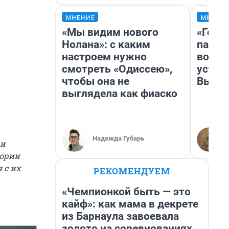
МНЕНИЕ
МНЕНИ
«Мы видим нового
«Горо
Нолана»: с каким
папер
настроем нужно
возму
смотреть «Одиссею»,
устан
чтобы она не
Высоц
выглядела как фиаско
Надежда Губарь
ри
тории
 с их
РЕКОМЕНДУЕМ
«Чемпионкой быть — это
кайф»: как мама в декрете
из Барнаула завоевала
золото на соревнованиях