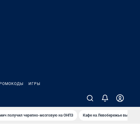
РОМОКОДЫ
ИГРЫ
мич получил черепно-мозговую на ОНПЗ
Кафе на Левобережье выгорело