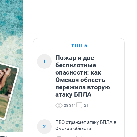
ТОП 5
Пожар и две
1
беспилотные
опасности: как
Омская область
пережила вторую
атаку БПЛА
28 344
21
ПВО отражает атаку БПЛА в
2
Омской области