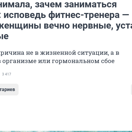
онимала, зачем заниматься
: исповедь фитнес-тренера —
женщины вечно нервные, ус
ые
ричина не в жизненной ситуации, а в
в организме или гормональном сбое
3 417
тариев