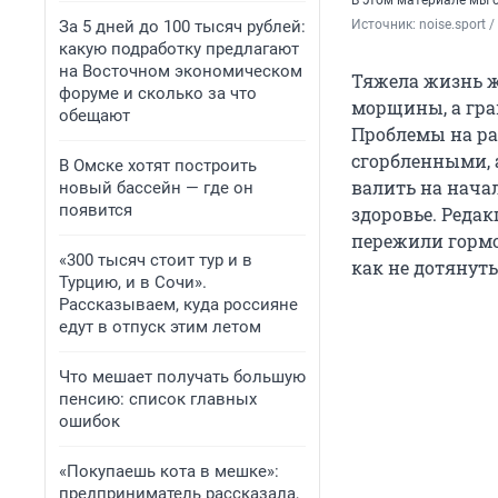
В этом материале мы 
За 5 дней до 100 тысяч рублей:
Источник: 
noise.sport
какую подработку предлагают
на Восточном экономическом
Тяжела жизнь ж
форуме и сколько за что
морщины, а гран
обещают
Проблемы на ра
сгорбленными, а
В Омске хотят построить
валить на нача
новый бассейн — где он
появится
здоровье. Реда
пережили гормон
«300 тысяч стоит тур и в
как не дотянуть
Турцию, и в Сочи».
Рассказываем, куда россияне
едут в отпуск этим летом
Что мешает получать большую
пенсию: список главных
ошибок
«Покупаешь кота в мешке»:
предприниматель рассказала,