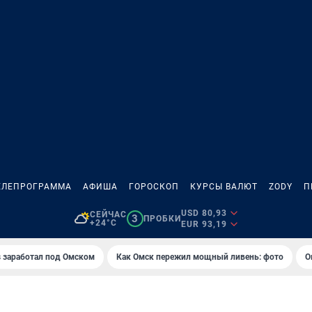
ЕЛЕПРОГРАММА
АФИША
ГОРОСКОП
КУРСЫ ВАЛЮТ
ZODY
П
USD 80,93
СЕЙЧАС
3
ПРОБКИ
+24°C
EUR 93,19
es заработал под Омском
Как Омск пережил мощный ливень: фото
О