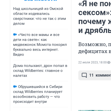
«Я не п
Над школьницей из Омской
сексом»
области издевались
сверстники: что не так с этим
почему 
делом
и дрябл
«Чисто все мамы и все
дети на свете»: как
Возможно, п
медвежонок Момота покорил
буквально весь интернет.
дефицитах 
Видео
22 июля 2023, 18:00
Дома полыхают, дрон попал в
склад Wildberries: главное о
11
коммен
налетах
Обрушившийся в Сибири
склад Wildberries планирует
возобновить работу — что
происходит внутри