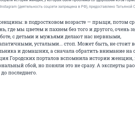
собрали истории женщин, у которых были проблемы со здоровьем из-за горм
 / Instagram (деятельность соцсети запрещена в РФ), предоставлено Татьяной 
енщины: в подростковом возрасте — прыщи, потом ср
ь, где мы цветем и пахнем без того и другого, очень з
боте, с детьми и мужьями делают нас нервными,
патичными, усталыми... стоп. Может быть, не стоит в
льника и домашних, а сначала обратить внимание на 
кция Городских порталов вспомнила истории женщин,
альный сбой, но поняли это не сразу. А эксперты рас
 до последнего.