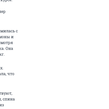
нер
омилась с
рмоны и
смотря
ка. Она
кг.
х.
ла, что
твуют,
и, спина
из