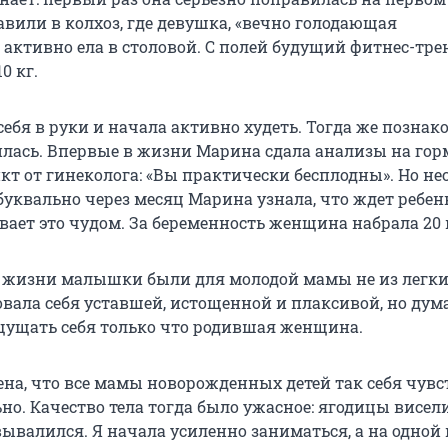
авили в колхоз, где девушка, «вечно голодающая
 активно ела в столовой. С полей будущий фитнес-тре
0 кг.
ебя в руки и начала активно худеть. Тогда же познак
лась. Впервые в жизни Марина сдала анализы на го
кт от гинеколога: «Вы практически бесплодны». Но не
буквально через месяц Марина узнала, что ждет ребен
вает это чудом. За беременность женщина набрала 20 
жизни малышки были для молодой мамы не из легки
вала себя уставшей, истощенной и плаксивой, но дума
щущать себя только что родившая женщина.
ена, что все мамы новорожденных детей так себя чувс
но. Качество тела тогда было ужасное: ягодицы висел
ывалился. Я начала усиленно заниматься, а на одной 