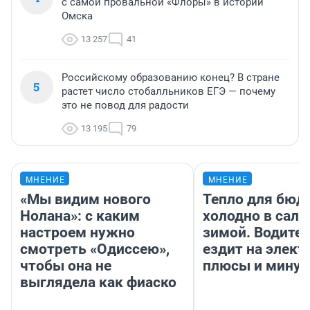
с самой провальной «Флоры» в истории
Омска
13 257
41
Российскому образованию конец? В стране
5
растет число стобалльников ЕГЭ — почему
это не повод для радости
13 195
79
МНЕНИЕ
МНЕНИЕ
«Мы видим нового
Тепло для бюд
Нолана»: с каким
холодно в сало
настроем нужно
зимой. Водител
смотреть «Одиссею»,
ездит на элект
чтобы она не
плюсы и мину
выглядела как фиаско