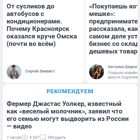
От сусликов до
«Покупаешь кот
автобусов с
мешке»:
кондиционерами.
предпринимате
Почему Красноярск
рассказала, как
оказался круче Омска
самом деле уст
(почти во всём)
бизнес со скла
дешевых товар
Наталья Шорохо
Сергей Энквист
Открыла кофейну
деньги соцразви
РЕКОМЕНДУЕМ
Фермер Джастас Уолкер, известный
как «веселый молочник», заявил что
его семью могут выдворить из России
— видео
7 часов
4 267
Обсудить