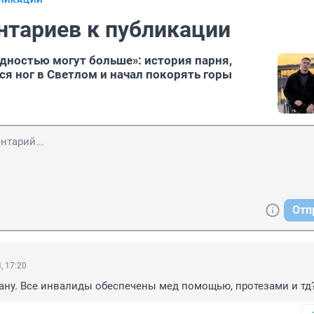
БЛИКАЦИИ
нтариев к публикации
дностью могут больше»: история парня,
я ног в Светлом и начал покорять горы
Отп
, 17:20
ану. Все инвалиды обеспечены мед помощью, протезами и тд