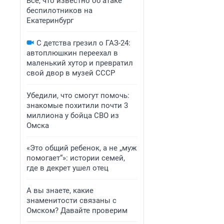
Все, что известно об атаке
беспилотников на
Екатеринбург
С детства грезил о ГАЗ-24:
автоплюшкин переехал в
маленький хутор и превратил
свой двор в музей СССР
Убедили, что смогут помочь:
знакомые похитили почти 3
миллиона у бойца СВО из
Омска
«Это общий ребенок, а не „муж
помогает“»: истории семей,
где в декрет ушел отец
А вы знаете, какие
знаменитости связаны с
Омском? Давайте проверим