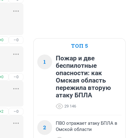
+0
–0
ТОП 5
Пожар и две
1
беспилотные
опасности: как
+0
–0
Омская область
пережила вторую
атаку БПЛА
29 146
+2
–0
ПВО отражает атаку БПЛА в
2
Омской области