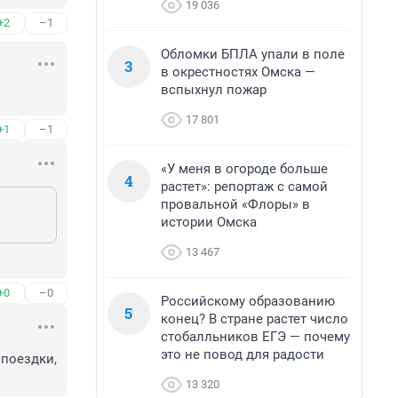
19 036
+2
–1
Обломки БПЛА упали в поле
3
в окрестностях Омска —
вспыхнул пожар
17 801
+1
–1
«У меня в огороде больше
4
растет»: репортаж с самой
провальной «Флоры» в
истории Омска
13 467
+0
–0
Российскому образованию
5
конец? В стране растет число
стобалльников ЕГЭ — почему
это не повод для радости
поездки, 
13 320