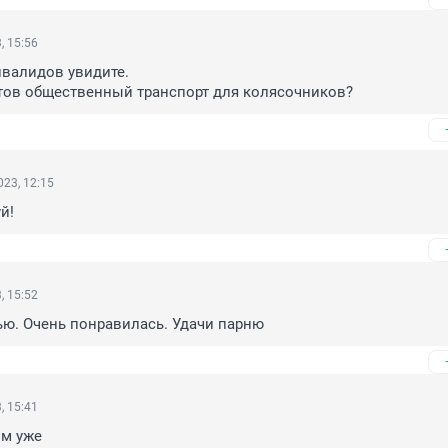
, 15:56
нвалидов увидите.

отов общественный транспорт для колясочников?
23, 12:15
й!
, 15:52
ью. Очень понравилась. Удачи парню
, 15:41
им уже