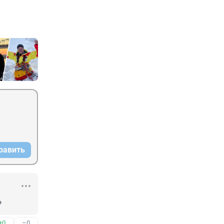
равить
?
+0
–0