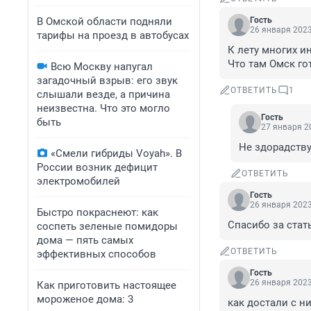
В Омской области подняли
Гость
26 января 2023
тарифы на проезд в автобусах
К лету многих и
Что там Омск г
Всю Москву напугал
загадочный взрыв: его звук
ОТВЕТИТЬ
1
слышали везде, а причина
неизвестна. Что это могло
Гость
быть
27 января 20
Не здорадству
«Смели гибриды Voyah». В
России возник дефицит
ОТВЕТИТЬ
электромобилей
Гость
26 января 2023
Быстро покраснеют: как
Спасибо за стат
соспеть зеленые помидоры
дома — пять самых
ОТВЕТИТЬ
эффективных способов
Гость
26 января 2023
Как приготовить настоящее
мороженое дома: 3
как достали с н