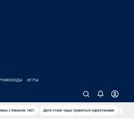
РОМОКОДЫ
ИГРЫ
заны с Омском: тест
Дети стали чаще травиться наркотиками
Появя