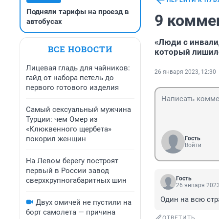
ПЕРЕЙТИ К ПУ
Подняли тарифы на проезд в
9 комме
автобусах
«Люди с инвали
ВСЕ НОВОСТИ
который лишилс
Лицевая гладь для чайников:
26 января 2023, 12:30
гайд от набора петель до
первого готового изделия
Самый сексуальный мужчина
Турции: чем Омер из
«Клюквенного щербета»
покорил женщин
Гость
Войти
На Левом берегу построят
первый в России завод
Гость
сверхкрупногабаритных шин
26 января 2023
Один на всю стр
Двух омичей не пустили на
борт самолета — причина
ОТВЕТИТЬ