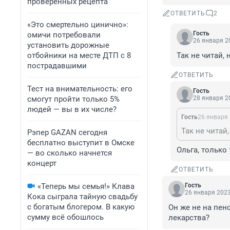
проверенных рецепта
ОТВЕТИТЬ
2
«Это смертельно цинично»:
Гость
омичи потребовали
26 января 20
установить дорожные
отбойники на месте ДТП с 8
Так не читай, 
пострадавшими
ОТВЕТИТЬ
Тест на внимательность: его
Гость
смогут пройти только 5%
28 января 20
людей — вы в их числе?
Гость
26 января 
Так не читай,
Рэпер GAZAN сегодня
бесплатно выступит в Омске
Ольга, только
— во сколько начнется
концерт
ОТВЕТИТЬ
«Теперь мы семья!» Клава
Гость
26 января 2023
Кока сыграла тайную свадьбу
с богатым блогером. В какую
Он же не на пен
сумму всё обошлось
лекарства?