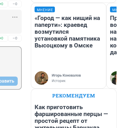
+0
–0
МНЕНИЕ
МНЕНИ
«Город — как нищий на
Прода
паперти»: краевед
возьм
возмутился
нам г
установкой памятника
налог
+0
–0
Высоцкому в Омске
косне
даже 
Игорь Коновалов
равить
Историк
РЕКОМЕНДУЕМ
Как приготовить
фаршированные перцы —
простой рецепт от
жительницы Барнаула