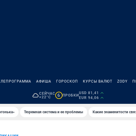
ЕЛЕПРОГРАММА
АФИША
ГОРОСКОП
КУРСЫ ВАЛЮТ
ZODY
П
USD 81,41
СЕЙЧАС
6
ПРОБКИ
+22°C
EUR 94,06
огонька»
Тюремная система и ее проблемы
Какие знаменитости свя