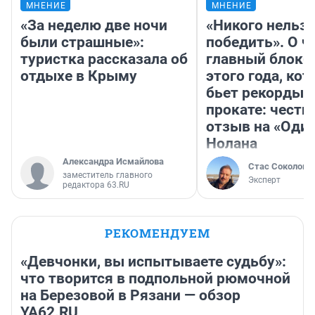
МНЕНИЕ
МНЕНИЕ
«За неделю две ночи
«Никого нельз
были страшные»:
победить». О ч
туристка рассказала об
главный блокб
отдыхе в Крыму
этого года, ко
бьет рекорды 
прокате: честн
отзыв на «Оди
Нолана
Александра Исмайлова
Стас Соколов
заместитель главного
Эксперт
редактора 63.RU
РЕКОМЕНДУЕМ
«Девчонки, вы испытываете судьбу»:
что творится в подпольной рюмочной
на Березовой в Рязани — обзор
YA62.RU