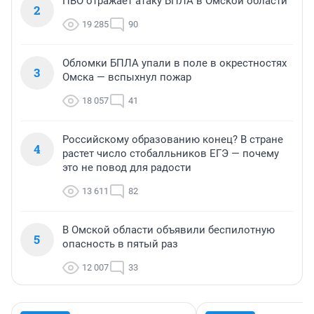
ПВО отражает атаку БПЛА в Омской области
2
19 285
90
Обломки БПЛА упали в поле в окрестностях
3
Омска — вспыхнул пожар
18 057
41
Российскому образованию конец? В стране
4
растет число стобалльников ЕГЭ — почему
это не повод для радости
13 611
82
В Омской области объявили беспилотную
5
опасность в пятый раз
12 007
33