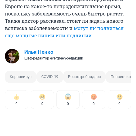
Европе на какое-то непродолжительное время,
поскольку заболеваемость очень быстро растет.
Также доктор рассказал, стоит ли ждать нового
всплеска заболеваемости и
могут ли появиться
еще мощные линии или подлинии
.
Илья Ненко
Шеф-редактор evergreen-редакции
Корнавирус
COVID-19
Роспотребнадзор
Пензенская о
0
0
0
0
0