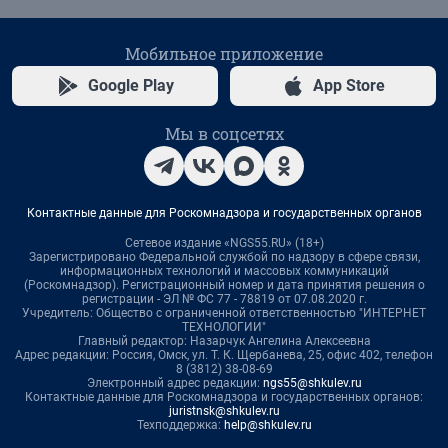
Мобильное приложение
Google Play
App Store
Мы в соцсетях
Контактные данные для Роскомнадзора и государственных органов
Сетевое издание «NGS55.RU» (18+)
Зарегистрировано Федеральной службой по надзору в сфере связи,
информационных технологий и массовых коммуникаций
(Роскомнадзор). Регистрационный номер и дата принятия решения о
регистрации - ЭЛ № ФС 77 - 78819 от 07.08.2020 г.
Учредитель: Общество с ограниченной ответственностью "ИНТЕРНЕТ
ТЕХНОЛОГИИ"
Главный редактор: Назарчук Ангелина Алексеевна
Адрес редакции: Россия, Омск, ул. Т. К. Щербанева, 25, офис 402, телефон
8 (3812) 38-08-69
Электронный адрес редакции:
ngs55@shkulev.ru
Контактные данные для Роскомнадзора и государственных органов:
juristnsk@shkulev.ru
Техподдержка:
help@shkulev.ru