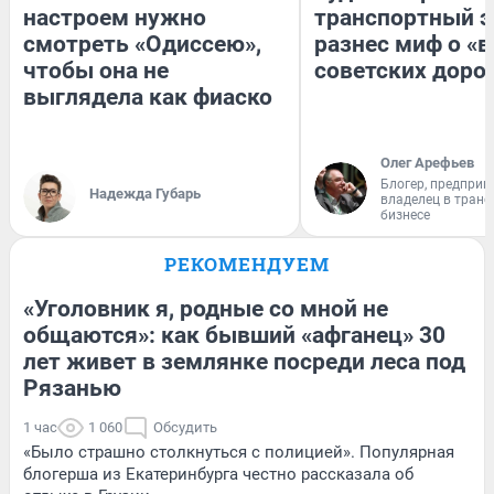
настроем нужно
транспортный э
смотреть «Одиссею»,
разнес миф о «
чтобы она не
советских доро
выглядела как фиаско
Олег Арефьев
Блогер, предприн
Надежда Губарь
владелец в тран
бизнесе
РЕКОМЕНДУЕМ
«Уголовник я, родные со мной не
общаются»: как бывший «афганец» 30
лет живет в землянке посреди леса под
Рязанью
1 час
1 060
Обсудить
«Было страшно столкнуться с полицией». Популярная
блогерша из Екатеринбурга честно рассказала об