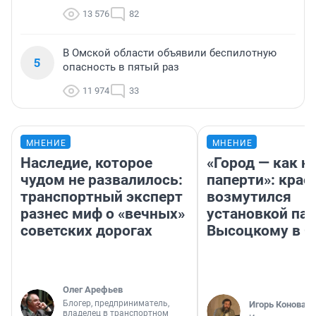
13 576
82
В Омской области объявили беспилотную
5
опасность в пятый раз
11 974
33
МНЕНИЕ
МНЕНИЕ
Наследие, которое
«Город — как н
чудом не развалилось:
паперти»: крае
транспортный эксперт
возмутился
разнес миф о «вечных»
установкой па
советских дорогах
Высоцкому в 
Олег Арефьев
Блогер, предприниматель,
Игорь Коновал
владелец в транспортном