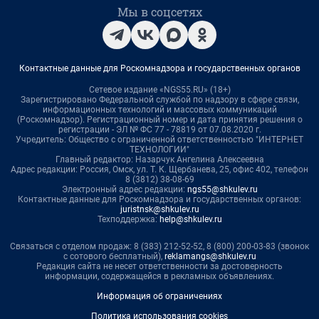
Мы в соцсетях
Контактные данные для Роскомнадзора и государственных органов
Сетевое издание «NGS55.RU» (18+)
Зарегистрировано Федеральной службой по надзору в сфере связи,
информационных технологий и массовых коммуникаций
(Роскомнадзор). Регистрационный номер и дата принятия решения о
регистрации - ЭЛ № ФС 77 - 78819 от 07.08.2020 г.
Учредитель: Общество с ограниченной ответственностью "ИНТЕРНЕТ
ТЕХНОЛОГИИ"
Главный редактор: Назарчук Ангелина Алексеевна
Адрес редакции: Россия, Омск, ул. Т. К. Щербанева, 25, офис 402, телефон
8 (3812) 38-08-69
Электронный адрес редакции:
ngs55@shkulev.ru
Контактные данные для Роскомнадзора и государственных органов:
juristnsk@shkulev.ru
Техподдержка:
help@shkulev.ru
Связаться с отделом продаж: 8 (383) 212-52-52, 8 (800) 200-03-83 (звонок
с сотового бесплатный),
reklamangs@shkulev.ru
Редакция сайта не несет ответственности за достоверность
информации, содержащейся в рекламных объявлениях.
Информация об ограничениях
Политика использования cookies