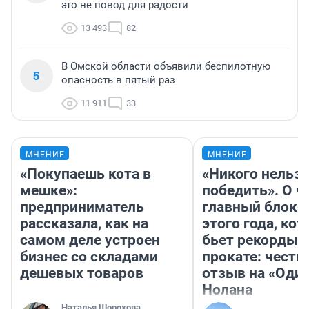
это не повод для радости
13 493
82
В Омской области объявили беспилотную
5
опасность в пятый раз
11 911
33
МНЕНИЕ
МНЕНИЕ
«Покупаешь кота в
«Никого нельз
мешке»:
победить». О ч
предприниматель
главный блокб
рассказала, как на
этого года, ко
самом деле устроен
бьет рекорды 
бизнес со складами
прокате: честн
дешевых товаров
отзыв на «Оди
Нолана
Наталья Шорохова