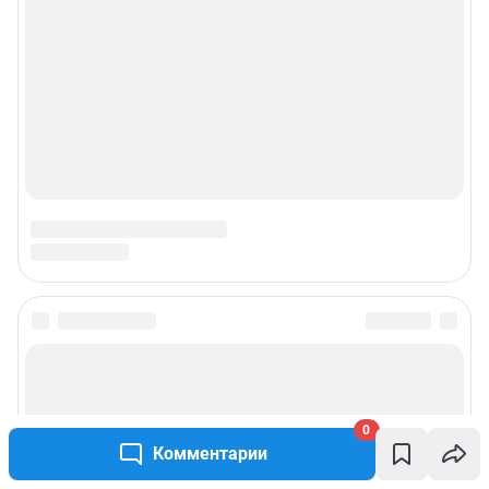
О компании
Наши награды
Наши вакансии
Техподдержка
Предвыборная агитация
Статистика канала в MAX
Все города сети
0
Мобильное приложение
Комментарии
Google Play
App Store