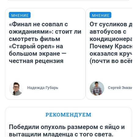
МНЕНИЕ
МНЕНИЕ
«Финал не совпал с
От сусликов до
ожиданиями»: стоит ли
автобусов с
смотреть фильм
кондиционерам
«Старый орел» на
Почему Красно
большом экране —
оказался круч
честная рецензия
(почти во всём
Надежда Губарь
Сергей Энквист
РЕКОМЕНДУЕМ
Победили опухоль размером с яйцо и
вытащили младенца с того света.