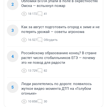
Обломки БПЛА упали в поле в окрестностях
2
Омска — вспыхнул пожар
18 172
41
Как за август подготовить огород к зиме и не
3
потерять урожай — советы агронома
16 527
Обсудить
Российскому образованию конец? В стране
4
растет число стобалльников ЕГЭ — почему
это не повод для радости
13 729
82
Люди разлетелись по дороге: появилось
5
жуткое видео момента ДТП на «Голубом
огоньке»
10 858
30