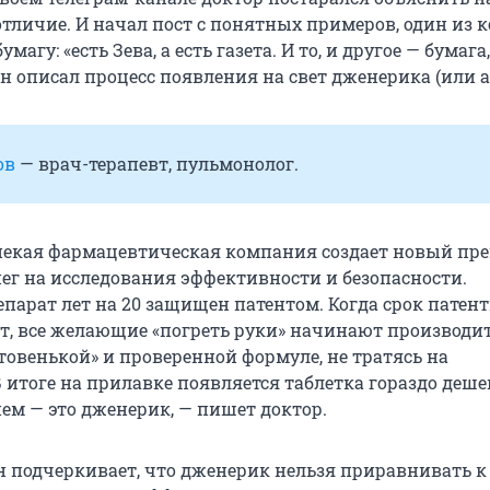
отличие. И начал пост с понятных примеров, один из 
магу: «есть Зева, а есть газета. И то, и другое — бумага
он описал процесс появления на свет дженерика (или а
ов
— врач-терапевт, пульмонолог.
некая фармацевтическая компания создает новый пре
нег на исследования эффективности и безопасности.
епарат лет на 20 защищен патентом. Когда срок патен
т, все желающие «погреть руки» начинают производи
товенькой» и проверенной формуле, не тратясь на
 итоге на прилавке появляется таблетка гораздо деше
ем — это дженерик, — пишет доктор.
он подчеркивает, что дженерик нельзя приравнивать к