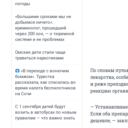
погоды
«Большими сроками мы не
добьемся ничего»:
криминолог, прошедший
через 200 зон, — о тюремной
системе и ее проблемах
Омские дети стали чаще
травиться наркотиками
По словам пуль
«В переходе с вонючим
бомжом». Туристка
лекарства, осо
рассказала, как спасалась во
и реже преподн
время налета беспилотников
реакцию органи
на Сочи
— Устанавливае
С 1 сентября детей будут
возить в автобусах по новым
Если оба препа
правилам — что важно знать
дешевле, — зак