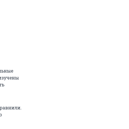
льные
 изучены
ть
сравнили.
о