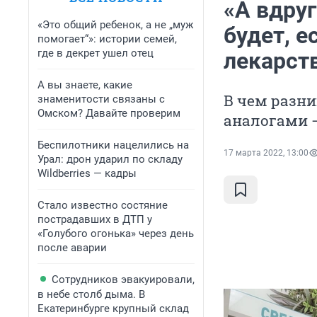
«А вдруг
«Это общий ребенок, а не „муж
будет, е
помогает“»: истории семей,
где в декрет ушел отец
лекарст
А вы знаете, какие
В чем разн
знаменитости связаны с
Омском? Давайте проверим
аналогами 
Беспилотники нацелились на
17 марта 2022, 13:00
Урал: дрон ударил по складу
Wildberries — кадры
Стало известно состяние
пострадавших в ДТП у
«Голубого огонька» через день
после аварии
Сотрудников эвакуировали,
в небе столб дыма. В
Екатеринбурге крупный склад