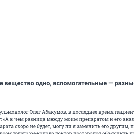
 вещество одно, вспомогательные — разны
пульмонолог Олег Абакумов, в последнее время пациен
: «А в чем разница между моим препаратом и его ана
арата скоро не будет, могу ли я заменить его другим,
 своем телеграм-канале доктор постарался объяснить н