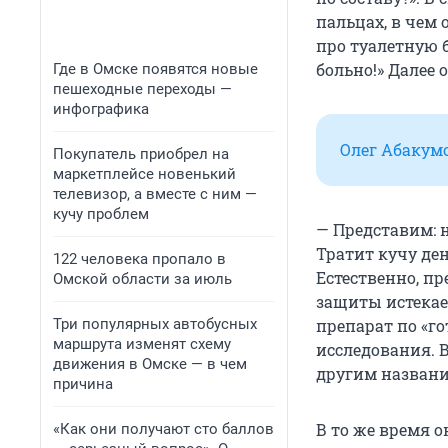
пальцах, в чем 
про туалетную бу
больно!» Далее 
Где в Омске появятся новые
пешеходные переходы —
инфографика
Олег Абакум
Покупатель приобрел на
маркетплейсе новенький
телевизор, а вместе с ним —
кучу проблем
— Представим: 
Тратит кучу де
122 человека пропало в
Естественно, пр
Омской области за июль
защиты истекае
Три популярных автобусных
препарат по «го
маршрута изменят схему
исследования. В
движения в Омске — в чем
другим названи
причина
В то же время 
«Как они получают сто баллов