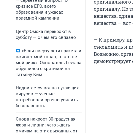
— серьезный вопрос». О
оригинального 
кризисе ЕГЭ, всего
оригиналу. Но т
образования и ужасах
вещества, одина
приемной кампании
вещества — вот
Центр Омска перекроют в
субботу — с чем это связано
— К примеру, п
сэкономить и по
«Если сверху летит ракета и
Возможно, орга
сжигает мой товар, то это не
демонстрирует 
мой риск». Основатель Levrana
обрушился с критикой на
Татьяну Ким
Надвигается волна пугающих
вирусов — ученые
потребовали срочно усилить
безопасность
Снова накроет 30-градусная
жара и ливни: чего ждать
омичам на этих выходных от