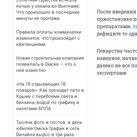
25-летняя туристка исчезла
ночью у океана во Вьетнаме.
После введения
Что произошло в последние
минуты ее пропажи
приостановке п
препаратами,
п
Правила оплаты коммуналки
дефиците то одн
изменятся: что произойдет с
квитанциями
Лекарства част
наверное, начи
Новая строительная компания
появилась в Омске — что о
далеко не все п
ней известно
экспертами.
«На 18 отдыхающих 18
поваров». Как проходит лето в
Крыму с перебоями света и
бензина, водой по графику и
налетами БПЛА
Тысячи фото и постов: в день
юбилея Омска трафик в сети
Билайна вырос в три раза