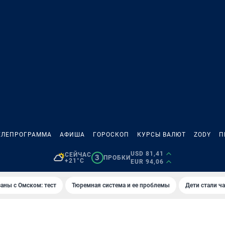
ЕЛЕПРОГРАММА
АФИША
ГОРОСКОП
КУРСЫ ВАЛЮТ
ZODY
П
USD 81,41
СЕЙЧАС
3
ПРОБКИ
+21°C
EUR 94,06
аны с Омском: тест
Тюремная система и ее проблемы
Дети стали ч