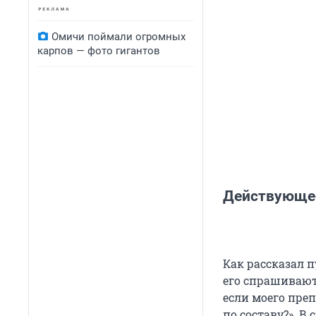
Омичи поймали огромных
карпов — фото гигантов
Действующее
Как рассказал 
его спрашивают
если моего преп
по составу?». В