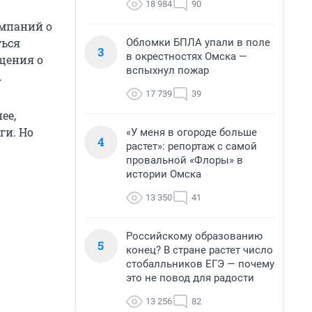
18 984
90
омпаний о
ться
Обломки БПЛА упали в поле
3
в окрестностях Омска —
щения о
вспыхнул пожар
.
17 739
39
ее,
ги. Но
«У меня в огороде больше
4
растет»: репортаж с самой
провальной «Флоры» в
истории Омска
13 350
41
Российскому образованию
5
конец? В стране растет число
стобалльников ЕГЭ — почему
это не повод для радости
13 256
82