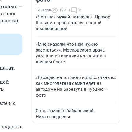
которых —
19 часов
13 451
2
, а попе
«Четырех мужей потеряла»: Прохор
налога).
Шаляпин проболтался о новой
возлюбленной
«Мне сказали, что нам нужно
расстаться». Московского врача
уволили из клиники из-за мата в
личном блоге
парат.
«Расходы на топливо колоссальные»:
тной
как многодетная семья едет на
ть
автодоме из Барнаула в Турцию —
фото
вле и с
Соль земли забайкальской.
Нижегородцевы
 подделке