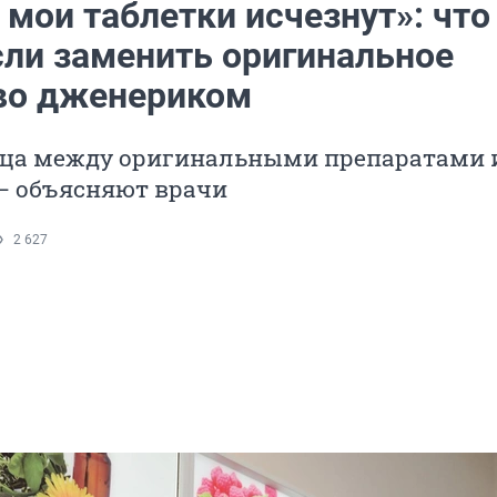
 мои таблетки исчезнут»: что
сли заменить оригинальное
во дженериком
ица между оригинальными препаратами 
— объясняют врачи
2 627