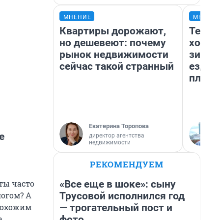
МНЕНИЕ
МНЕНИ
Квартиры дорожают,
Тепло
но дешевеют: почему
холод
рынок недвижимости
зимой
сейчас такой странный
ездит
плюсы
Екатерина Торопова
е
директор агентства
недвижимости
РЕКОМЕНДУЕМ
«Все еще в шоке»: сыну
ты часто
Трусовой исполнился год
логом? А
— трогательный пост и
 похожим
фото
а