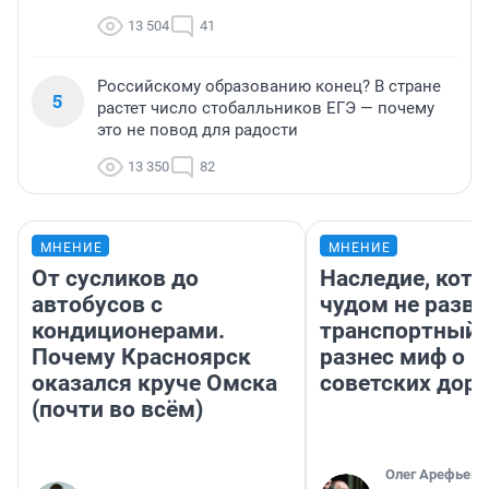
13 504
41
Российскому образованию конец? В стране
5
растет число стобалльников ЕГЭ — почему
это не повод для радости
13 350
82
МНЕНИЕ
МНЕНИЕ
От сусликов до
Наследие, кото
автобусов с
чудом не разва
кондиционерами.
транспортный 
Почему Красноярск
разнес миф о 
оказался круче Омска
советских доро
(почти во всём)
Олег Арефьев