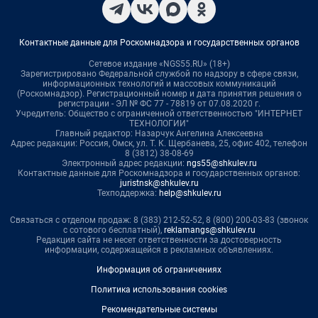
Контактные данные для Роскомнадзора и государственных органов
Сетевое издание «NGS55.RU» (18+)
Зарегистрировано Федеральной службой по надзору в сфере связи,
информационных технологий и массовых коммуникаций
(Роскомнадзор). Регистрационный номер и дата принятия решения о
регистрации - ЭЛ № ФС 77 - 78819 от 07.08.2020 г.
Учредитель: Общество с ограниченной ответственностью "ИНТЕРНЕТ
ТЕХНОЛОГИИ"
Главный редактор: Назарчук Ангелина Алексеевна
Адрес редакции: Россия, Омск, ул. Т. К. Щербанева, 25, офис 402, телефон
8 (3812) 38-08-69
Электронный адрес редакции:
ngs55@shkulev.ru
Контактные данные для Роскомнадзора и государственных органов:
juristnsk@shkulev.ru
Техподдержка:
help@shkulev.ru
Связаться с отделом продаж: 8 (383) 212-52-52, 8 (800) 200-03-83 (звонок
с сотового бесплатный),
reklamangs@shkulev.ru
Редакция сайта не несет ответственности за достоверность
информации, содержащейся в рекламных объявлениях.
Информация об ограничениях
Политика использования cookies
Рекомендательные системы