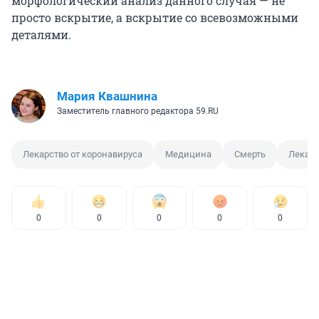
морфологический анализ данного случая — не
просто вскрытие, а вскрытие со всевозможными
деталями.
Мария Квашнина
Заместитель главного редактора 59.RU
Лекарство от коронавируса
Медицина
Смерть
Лекарс
0
0
0
0
0