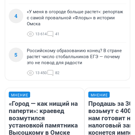
«У меня в огороде больше растет»: репортаж
4
с самой провальной «Флоры» в истории
Омска
13 614
41
Российскому образованию конец? В стране
5
растет число стобалльников ЕГЭ — почему
это не повод для радости
13 450
82
МНЕНИЕ
МНЕНИЕ
«Город — как нищий на
Продашь за 300
паперти»: краевед
возьмут с 4000
возмутился
нам готовит н
установкой памятника
налоговый зако
Высоцкому в Омске
коснется импор