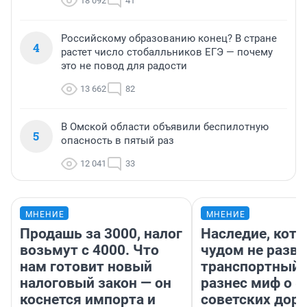
18 092
41
Российскому образованию конец? В стране
4
растет число стобалльников ЕГЭ — почему
это не повод для радости
13 662
82
В Омской области объявили беспилотную
5
опасность в пятый раз
12 041
33
МНЕНИЕ
МНЕНИЕ
Продашь за 3000, налог
Наследие, кото
возьмут с 4000. Что
чудом не разва
нам готовит новый
транспортный 
налоговый закон — он
разнес миф о 
коснется импорта и
советских доро