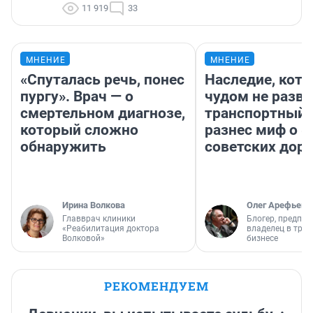
11 919
33
МНЕНИЕ
МНЕНИЕ
«Спуталась речь, понес
Наследие, кото
пургу». Врач — о
чудом не разва
смертельном диагнозе,
транспортный 
который сложно
разнес миф о 
обнаружить
советских доро
Ирина Волкова
Олег Арефьев
Главврач клиники
Блогер, предпри
«Реабилитация доктора
владелец в тра
Волковой»
бизнесе
РЕКОМЕНДУЕМ