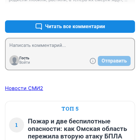
детей.
пофигисткой стране старика там быстро угробят.
вернется вам бумерангом
+0
–0
Читать все комментарии
Гость
Отправить
Войти
Новости СМИ2
ТОП 5
Пожар и две беспилотные
1
опасности: как Омская область
пережила вторую атаку БПЛА