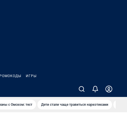
РОМОКОДЫ
ИГРЫ
заны с Омском: тест
Дети стали чаще травиться наркотиками
Появя