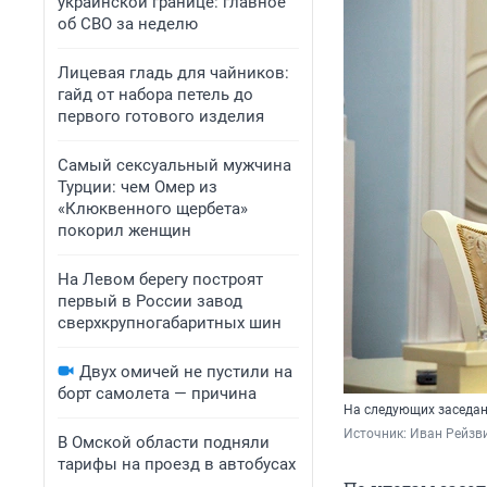
украинской границе: главное
об СВО за неделю
Лицевая гладь для чайников:
гайд от набора петель до
первого готового изделия
Самый сексуальный мужчина
Турции: чем Омер из
«Клюквенного щербета»
покорил женщин
На Левом берегу построят
первый в России завод
сверхкрупногабаритных шин
Двух омичей не пустили на
борт самолета — причина
На следующих заседан
Источник: 
Иван Рейзв
В Омской области подняли
тарифы на проезд в автобусах