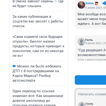
В Омске завоют сирены — где
Эллли
их будет слышно
9 июля 2021, 0
Мне вообще все р
За какие публикации в
может меня пора
соцсетях вас уволят с работы:
ждём-с. А вот ба
список
закрывают, в ки
всегда открыты.
«Сами кормите свои будущие
Гость
опухоли». Биолог назвал
9 июля 2021, 0
продукты, которые приводят к
"Суд разрешил А
онкологии, сам он их никогда
возможностями и
не ест
или самоповреж
И после этого С
Можно ли было избежать
ДТП с 8 пострадавшими на
Карла Маркса? Разбор
автоэксперта
Один переход по ссылке
изменил всё. Как мошенники
довели школьницу до
Гость
попытки поджога здания