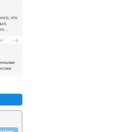
ого, что 
л, 
то 
ки 
+1
–3
нуют.
енными 
ссии 
+0
–4
равить