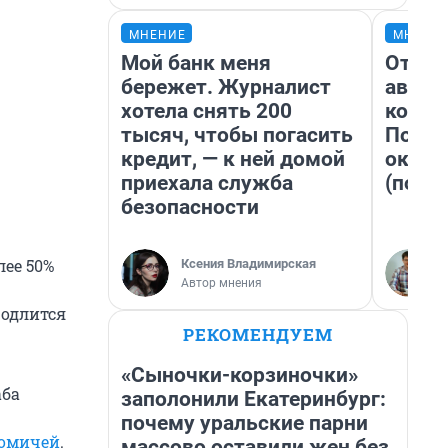
МНЕНИЕ
МНЕНИ
Мой банк меня
От су
бережет. Журналист
автоб
хотела снять 200
конди
тысяч, чтобы погасить
Почем
кредит, — к ней домой
оказа
приехала служба
(почти
безопасности
лее 50%
Ксения Владимирская
Автор мнения
родлится
РЕКОМЕНДУЕМ
«Сыночки-корзиночки»
аба
заполонили Екатеринбург:
почему уральские парни
 омичей
.
массово оставили жен без