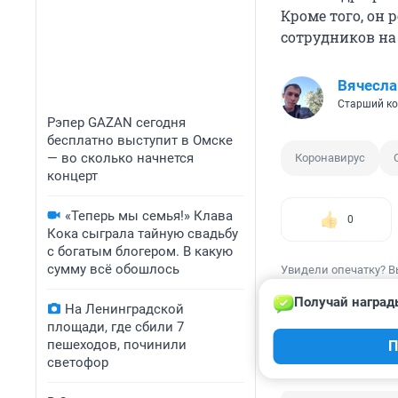
Кроме того, он 
сотрудников на
Вячесла
Старший ко
Рэпер GAZAN сегодня
бесплатно выступит в Омске
— во сколько начнется
Коронавирус
концерт
«Теперь мы семья!» Клава
0
Кока сыграла тайную свадьбу
с богатым блогером. В какую
сумму всё обошлось
Увидели опечатку? В
Получай наград
На Ленинградской
площади, где сбили 7
пешеходов, починили
П
светофор
КОММЕНТАР