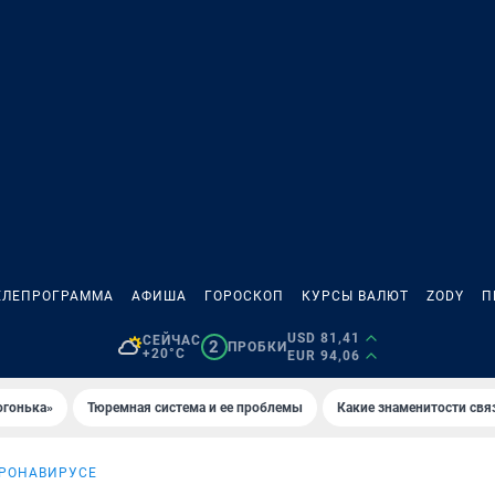
ЕЛЕПРОГРАММА
АФИША
ГОРОСКОП
КУРСЫ ВАЛЮТ
ZODY
П
USD 81,41
СЕЙЧАС
2
ПРОБКИ
+20°C
EUR 94,06
огонька»
Тюремная система и ее проблемы
Какие знаменитости свя
ОРОНАВИРУСЕ