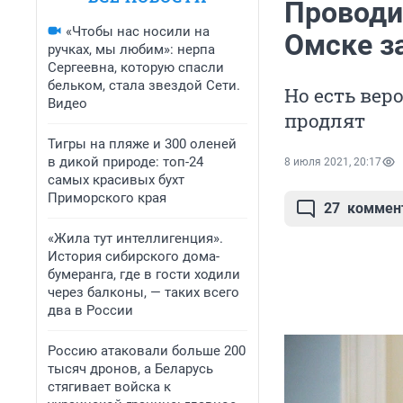
Проводи
«Чтобы нас носили на
Омске з
ручках, мы любим»: нерпа
Сергеевна, которую спасли
бельком, стала звездой Сети.
Но есть вер
Видео
продлят
Тигры на пляже и 300 оленей
в дикой природе: топ-24
8 июля 2021, 20:17
самых красивых бухт
Приморского края
27
коммен
«Жила тут интеллигенция».
История сибирского дома-
бумеранга, где в гости ходили
через балконы, — таких всего
два в России
Россию атаковали больше 200
тысяч дронов, а Беларусь
стягивает войска к