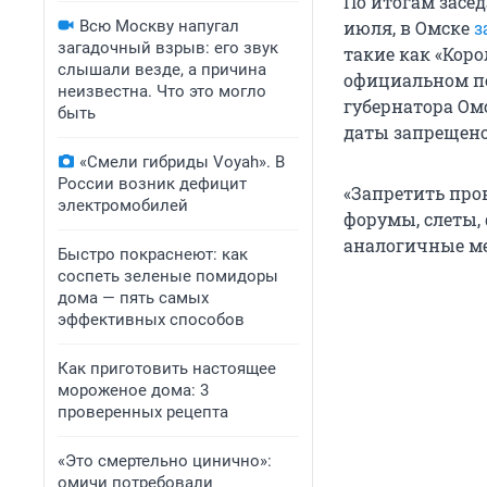
По итогам засе
Всю Москву напугал
июля, в Омске
з
загадочный взрыв: его звук
такие как «Коро
слышали везде, а причина
официальном п
неизвестна. Что это могло
губернатора Омс
быть
даты запрещено
«Смели гибриды Voyah». В
России возник дефицит
«Запретить про
электромобилей
форумы, слеты,
аналогичные мер
Быстро покраснеют: как
соспеть зеленые помидоры
дома — пять самых
эффективных способов
Как приготовить настоящее
мороженое дома: 3
проверенных рецепта
«Это смертельно цинично»:
омичи потребовали