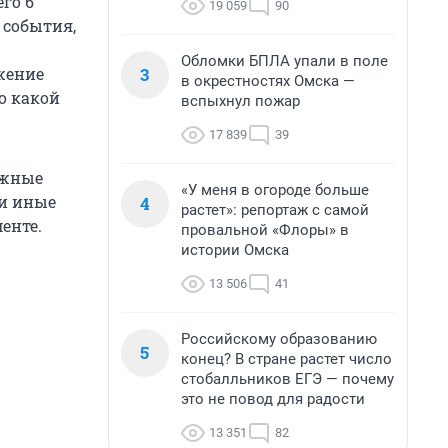
го 6
19 059
90
 события,
Обломки БПЛА упали в поле
3
жение
в окрестностях Омска —
о какой
вспыхнул пожар
17 839
39
ежные
«У меня в огороде больше
 и иные
4
растет»: репортаж с самой
енте.
провальной «Флоры» в
истории Омска
13 506
41
Российскому образованию
5
конец? В стране растет число
стобалльников ЕГЭ — почему
это не повод для радости
13 351
82