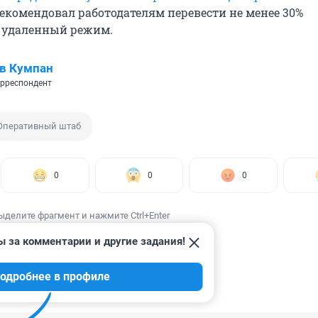
рекомендовал работодателям перевести не менее 30%
 удаленный режим.
в Кумпан
рреспондент
Оперативный штаб
0
0
0
ыделите фрагмент и нажмите Ctrl+Enter
ы за комментарии и другие задания!
одробнее в профиле
ИИ
27