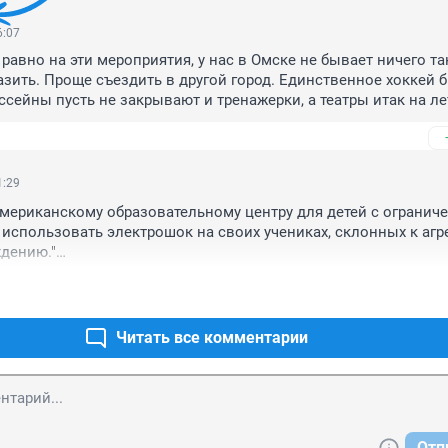
6:07
авно на эти мероприятия, у нас в Омске не бывает ничего так
зить. Проще съездить в другой город. Единственное хоккей бы
ссейны пусть не закрывают и тренажерки, а театры итак на ле
но пока нет ничего, Тихое место дождались и посмотрели, пар
 Одним словом, параллельно, такие ограничения не всех вол
1:29
мериканскому образовательному центру для детей с огранич
спользовать электрошок на своих учениках, склонных к агре
дению."

ША и ЕС говорят нам о правах человека! Как же так?
Читать все комментарии
Отп