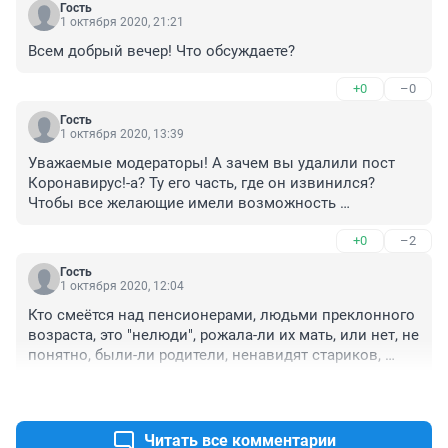
Гость
1 октября 2020, 21:21
Всем добрый вечер! Что обсуждаете?
+0
–0
Гость
1 октября 2020, 13:39
Уважаемые модераторы! А зачем вы удалили пост 
Коронавирус!-а? Ту его часть, где он извинился? 
Чтобы все желающие имели возможность 
утверждать, что извинений не было??? Так не честно 
+0
–2
😖.
Гость
1 октября 2020, 12:04
Кто смеётся над пенсионерами, людьми преклонного 
возраста, это "нелюди", рожала-ли их мать, или нет, не 
понятно, были-ли родители, ненавидят стариков, 
унижают, в том-числе и в своих предков плюют.
+4
–0
Читать все комментарии