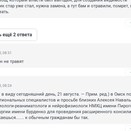
ощ, который власти был выгоден, для создания видимости 
 стар уже стал, нужна замена, а тут бам и отравили, помрет, 
ать.
ь ещё 2 ответа
, 08:31
н не травят
, 08:24
 в виду сегодняшний день, 21 августа. — Прим. ред.) в Омск по
гиональных специалистов и просьбе близких Алексея Наваль
зиологи-реаниматологи и нейрофизиологи НМХЦ имени Пирого
гии имени Бурденко для проведения расширенного консилиум
аешься....... к обычным гражданам бы так.