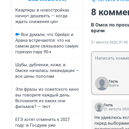
ПЕРЕЙТИ К ПУ
8 комме
Квартиры в новостройках
начнут дешеветь — когда
ждать снижения цен
В Омск по прос
врачи
Все думали, что Орейро и
Арана встречаются: что на
21 августа 2020, 01:45
самом деле связывало самую
горячую пару 90-х
Шубы, дубленки, кожа: в
Омске началась ликвидация —
все цены пополам
Гость
Войти
Эти фразы из советского кино
вы говорите каждый день.
Вспомните из каких они
Гость
фильмов? — тест
21 августа 2020
Не удивлюсь есл
ЕГЭ хотят отменить к 2027
перед выборами 
году: в Госдуме уже