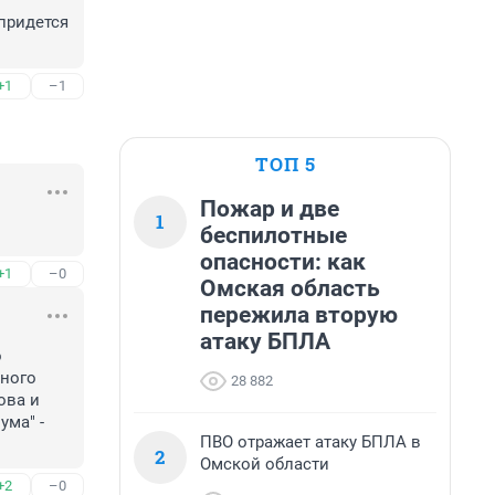
придется 
+1
–1
ТОП 5
Пожар и две
1
беспилотные
опасности: как
+1
–0
Омская область
пережила вторую
атаку БПЛА
 
ного 
28 882
ва и 
а" - 
ПВО отражает атаку БПЛА в
2
Омской области
+2
–0