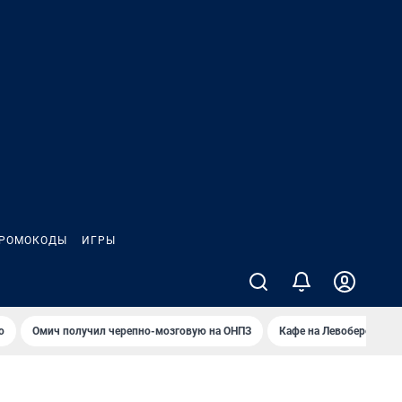
РОМОКОДЫ
ИГРЫ
о
Омич получил черепно-мозговую на ОНПЗ
Кафе на Левобережье в