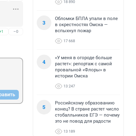
18 890
Обломки БПЛА упали в поле
3
в окрестностях Омска —
вспыхнул пожар
+1
–0
17 668
«У меня в огороде больше
4
растет»: репортаж с самой
провальной «Флоры» в
истории Омска
13 247
равить
Российскому образованию
5
конец? В стране растет число
стобалльников ЕГЭ — почему
это не повод для радости
13 189