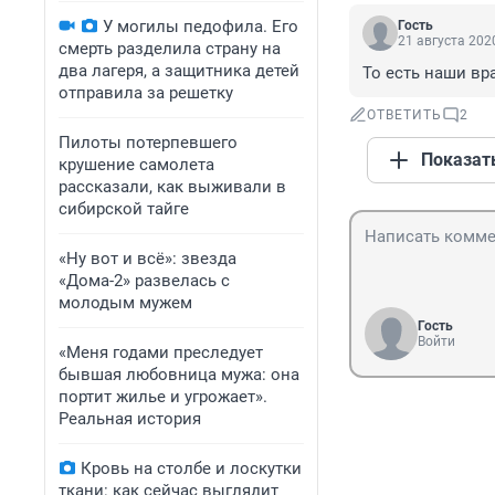
У могилы педофила. Его
Гость
21 августа 2020
смерть разделила страну на
два лагеря, а защитника детей
То есть наши вр
отправила за решетку
ОТВЕТИТЬ
2
Пилоты потерпевшего
Показат
крушение самолета
рассказали, как выживали в
сибирской тайге
«Ну вот и всё»: звезда
«Дома-2» развелась с
молодым мужем
Гость
Войти
«Меня годами преследует
бывшая любовница мужа: она
портит жилье и угрожает».
Реальная история
Кровь на столбе и лоскутки
ткани: как сейчас выглядит