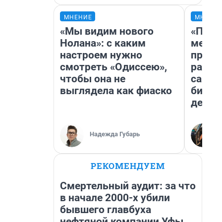
МНЕНИЕ
МНЕНИ
«Мы видим нового
«Поку
Нолана»: с каким
мешке
настроем нужно
предп
смотреть «Одиссею»,
расска
чтобы она не
самом
выглядела как фиаско
бизне
дешев
Надежда Губарь
РЕКОМЕНДУЕМ
Смертельный аудит: за что
в начале 2000-х убили
бывшего главбуха
нефтяной компании Уфы