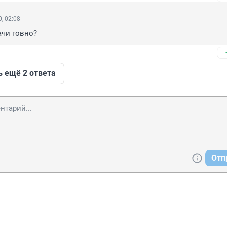
, 02:08
ачи говно?
ь ещё 2 ответа
Отп