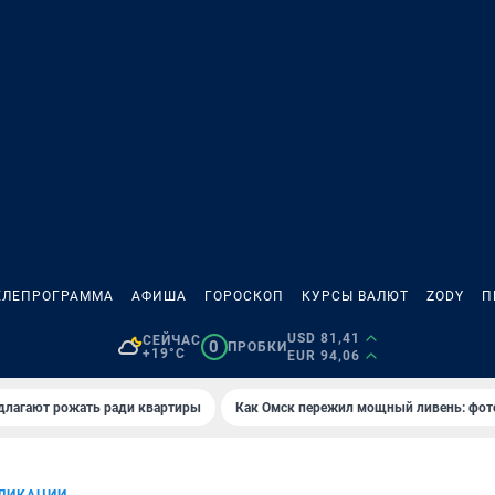
ЕЛЕПРОГРАММА
АФИША
ГОРОСКОП
КУРСЫ ВАЛЮТ
ZODY
П
USD 81,41
СЕЙЧАС
0
ПРОБКИ
+19°C
EUR 94,06
длагают рожать ради квартиры
Как Омск пережил мощный ливень: фот