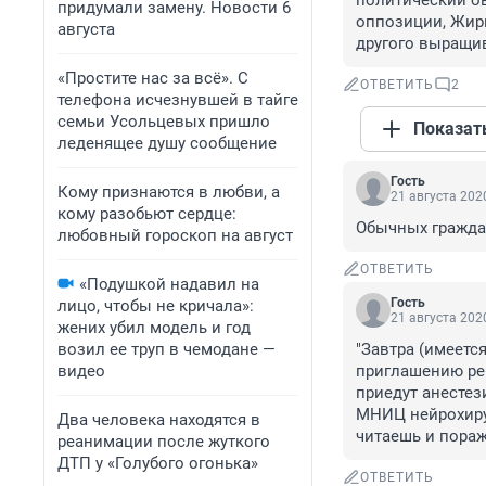
политический ов
придумали замену. Новости 6
оппозиции, Жирик
августа
другого выращив
«Простите нас за всё». С
ОТВЕТИТЬ
2
телефона исчезнувшей в тайге
семьи Усольцевых пришло
Показат
леденящее душу сообщение
Гость
Кому признаются в любви, а
21 августа 2020
кому разобьют сердце:
Обычных гражда
любовный гороскоп на август
ОТВЕТИТЬ
«Подушкой надавил на
Гость
лицо, чтобы не кричала»:
21 августа 2020
жених убил модель и год
возил ее труп в чемодане —
"Завтра (имеется
видео
приглашению ре
приедут анесте
МНИЦ нейрохирур
Два человека находятся в
читаешь и пораж
реанимации после жуткого
ДТП у «Голубого огонька»
ОТВЕТИТЬ