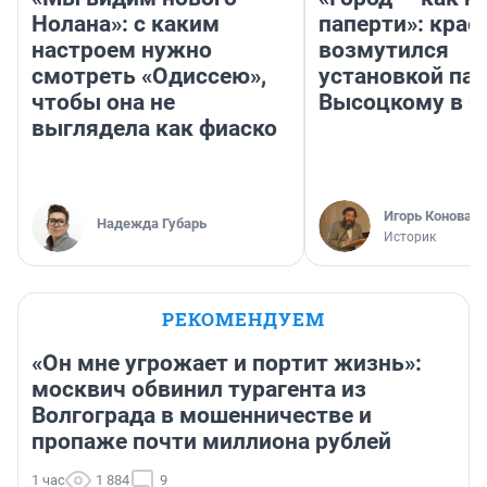
Нолана»: с каким
паперти»: крае
настроем нужно
возмутился
смотреть «Одиссею»,
установкой па
чтобы она не
Высоцкому в 
выглядела как фиаско
Игорь Коновал
Надежда Губарь
Историк
РЕКОМЕНДУЕМ
«Он мне угрожает и портит жизнь»:
москвич обвинил турагента из
Волгограда в мошенничестве и
пропаже почти миллиона рублей
1 час
1 884
9