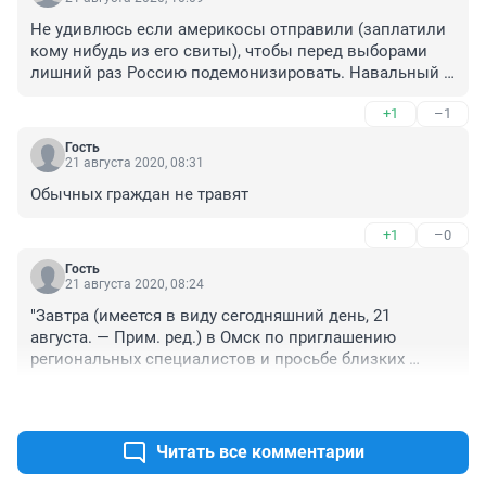
Не удивлюсь если америкосы отправили (заплатили 
кому нибудь из его свиты), чтобы перед выборами 
лишний раз Россию подемонизировать. Навальный - 
это политический овощ, который власти был 
+1
–1
выгоден, для создания видимости оппозиции, Жирик 
стар уже стал, нужна замена, а тут бам и отравили, 
Гость
помрет, придется другого выращивать.
21 августа 2020, 08:31
Обычных граждан не травят
+1
–0
Гость
21 августа 2020, 08:24
"Завтра (имеется в виду сегодняшний день, 21 
августа. — Прим. ред.) в Омск по приглашению 
региональных специалистов и просьбе близких 
Алексея Навального приедут анестезиологи-
+2
–0
реаниматологи и нейрофизиологи НМХЦ имени 
Пирогова и МНИЦ нейрохирургии имени Бурденко 
для проведения расширенного консилиума" - читаешь 
Читать все комментарии
и поражаешься....... к обычным гражданам бы так.