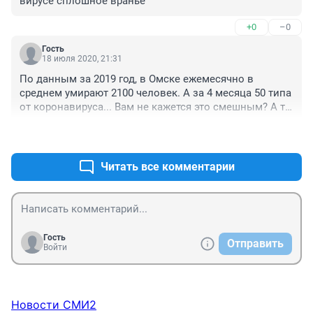
вирусе сплошное вранье
+0
–0
Гость
18 июля 2020, 21:31
По данным за 2019 год, в Омске ежемесячно в 
среднем умирают 2100 человек. А за 4 месяца 50 типа 
от коронавируса... Вам не кажется это смешным? А те 
5000 типа заболевших в области это примерно 0,26% 
+2
–1
от общего числа жителей... И нам говорят, что это 
"пандемия"))))
Читать все комментарии
Гость
Отправить
Войти
Новости СМИ2