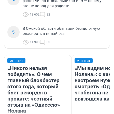
растет число стобалльников ЕГЭ — почему
это не повод для радости
13 602
82
В Омской области объявили беспилотную
5
опасность в пятый раз
11 998
33
МНЕНИЕ
МНЕНИЕ
«Никого нельзя
«Мы видим нов
победить». О чем
Нолана»: с как
главный блокбастер
настроем нужн
этого года, который
смотреть «Оди
бьет рекорды в
чтобы она не
прокате: честный
выглядела как
отзыв на «Одиссею»
Нолана