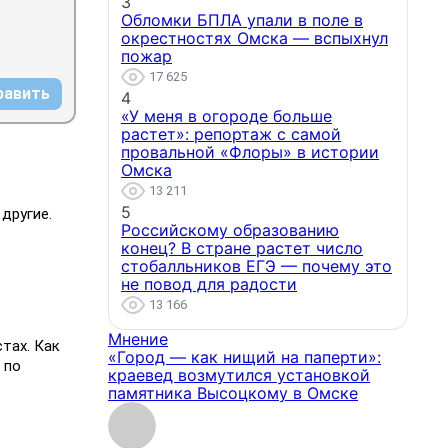
3
Обломки БПЛА упали в поле в
окрестностях Омска — вспыхнул
пожар
17 625
равить
4
«У меня в огороде больше
растет»: репортаж с самой
провальной «Флоры» в истории
Омска
13 211
5
другие.
Российскому образованию
конец? В стране растет число
стобалльников ЕГЭ — почему это
не повод для радости
13 166
Мнение
тах. Как
«Город — как нищий на паперти»:
 по
краевед возмутился установкой
памятника Высоцкому в Омске