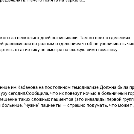
редъявлять. Нечего пенять на зеркало...
6
 кого за несколько дней выписывали. Там во всех отделениях
ей распихивали по разным отделениям чтоб не увеличивать чи
ортить статистику не смотря на схожую симптоматику.
8
ьнице им.Кабанова на постоянном гемодиализе.Должна была п
уру сегодня.Сообщила, что их повезут ночью в больничный го
мещение таких сложных пациентов (это инвалиды первой групп
й больнице, "чужие" пациенты — страшно подумать, что может