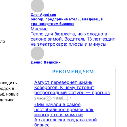
Олег Арефьев
Блогер, предприниматель, владелец в
транспортном бизнесе
Мнение
Тепло для бюджета, но холодно в
салоне зимой. Водитель 13 лет ездит
сло
на электрокаре: плюсы и минусы
Денис Дедюхин
РЕКОМЕНДУЕМ
Август перевернет жизнь
роходить
Козерогов. К чему готовит
родок в
ретроградный Сатурн — прогноз
ы), новые
2 часа
1 848
1
 дальше
«Мы начали в самое
нестабильное время»: как
многодетная мама из
Архангельска создала свой
бизнес