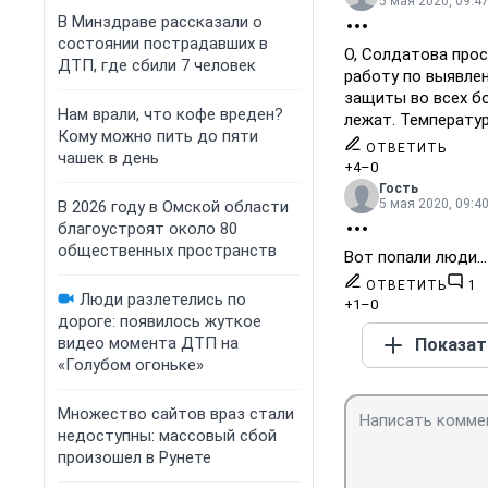
5 мая 2020, 09:4
В Минздраве рассказали о
состоянии пострадавших в
О, Солдатова прос
ДТП, где сбили 7 человек
работу по выявле
защиты во всех бо
Нам врали, что кофе вреден?
лежат. Температур
Кому можно пить до пяти
ОТВЕТИТЬ
чашек в день
+4
–0
Гость
5 мая 2020, 09:4
В 2026 году в Омской области
благоустроят около 80
общественных пространств
Вот попали люди...
ОТВЕТИТЬ
1
Люди разлетелись по
+1
–0
дороге: появилось жуткое
видео момента ДТП на
Показат
«Голубом огоньке»
Множество сайтов враз стали
недоступны: массовый сбой
произошел в Рунете