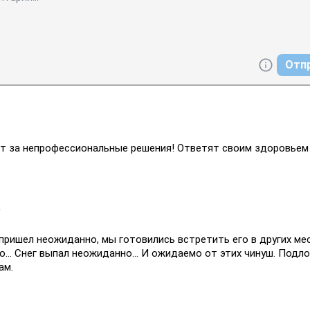
Отп
1
ит за непрофессиональные решения! Ответят своим здоровьем 
2
пришел неожиданно, мы готовились встретить его в других мес
о... Снег выпал неожиданно... И ожидаемо от этих чинуш. Подло
ам.