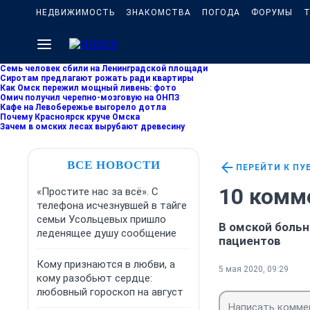
НЕДВИЖИМОСТЬ
ЗНАКОМСТВА
ПОГОДА
ФОРУМЫ
Т
Семь человек сбили на Ленинградской площади
Сиротам предлагают рожать ради квартиры
Как Омск пережил мощный ливень: фото
Омич получил черепно-мозговую на ОНПЗ
Кафе на Левобережье выгорело дотла
Почему Красноярск круче Омска
Зачем в омских лесах вырубают древесину
ВСЕ НОВОСТИ
ПЕРЕЙТИ К ПУ
10 комм
«Простите нас за всё». С
телефона исчезнувшей в тайге
семьи Усольцевых пришло
В омской больн
леденящее душу сообщение
пациентов
Кому признаются в любви, а
5 мая 2020, 09:29
кому разобьют сердце:
любовный гороскоп на август