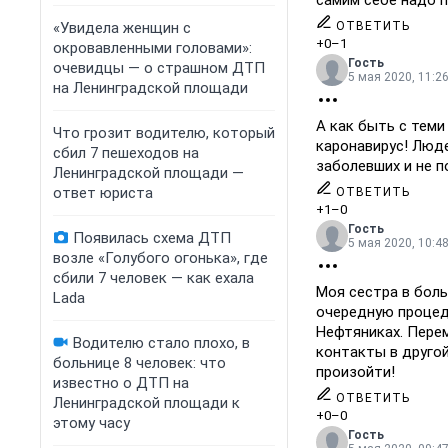
самим себе надо п
«Увидела женщин с
ОТВЕТИТЬ
+0
–1
окровавленными головами»:
Гость
очевидцы — о страшном ДТП
5 мая 2020, 11:2
на Ленинградской площади
А как быть с теми
Что грозит водителю, который
каронавирус! Люд
сбил 7 пешеходов на
заболевших и не п
Ленинградской площади —
ответ юриста
ОТВЕТИТЬ
+1
–0
Гость
Появилась схема ДТП
5 мая 2020, 10:4
возле «Голубого огонька», где
сбили 7 человек — как ехала
Моя сестра в бол
Lada
очередную процед
Нефтяниках. Пере
Водителю стало плохо, в
контакты в друго
больнице 8 человек: что
произойти!
известно о ДТП на
ОТВЕТИТЬ
Ленинградской площади к
+0
–0
этому часу
Гость