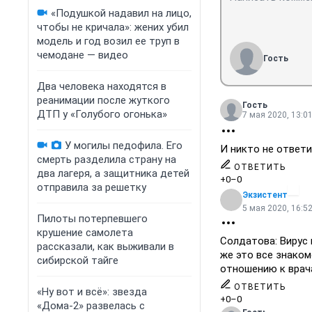
«Подушкой надавил на лицо,
чтобы не кричала»: жених убил
модель и год возил ее труп в
чемодане — видео
Гость
Два человека находятся в
реанимации после жуткого
Гость
ДТП у «Голубого огонька»
7 мая 2020, 13:0
У могилы педофила. Его
И никто не ответ
смерть разделила страну на
ОТВЕТИТЬ
два лагеря, а защитника детей
+0
–0
отправила за решетку
Экзистент
5 мая 2020, 16:5
Пилоты потерпевшего
крушение самолета
Солдатова: Вирус 
рассказали, как выживали в
же это все знаком
сибирской тайге
отношению к врач
ОТВЕТИТЬ
«Ну вот и всё»: звезда
+0
–0
«Дома-2» развелась с