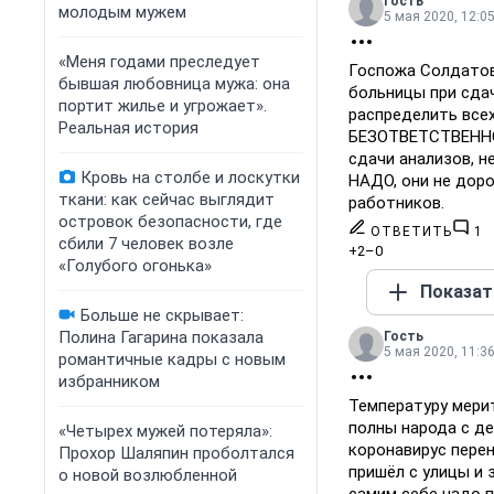
Гость
молодым мужем
5 мая 2020, 12:0
«Меня годами преследует
Госпожа Солдатов
бывшая любовница мужа: она
больницы при сдач
портит жилье и угрожает».
распределить все
Реальная история
БЕЗОТВЕТСТВЕННО
сдачи анализов, 
Кровь на столбе и лоскутки
НАДО, они не дор
ткани: как сейчас выглядит
работников.
островок безопасности, где
ОТВЕТИТЬ
1
сбили 7 человек возле
+2
–0
«Голубого огонька»
Показат
Больше не скрывает:
Полина Гагарина показала
Гость
5 мая 2020, 11:3
романтичные кадры с новым
избранником
Температуру мерит
полны народа с де
«Четырех мужей потеряла»:
коронавирус пере
Прохор Шаляпин проболтался
пришёл с улицы и 
о новой возлюбленной