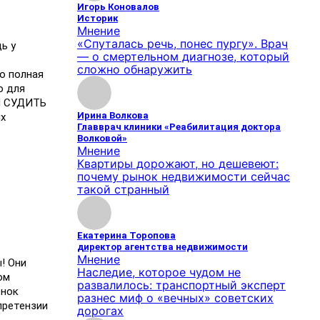
Игорь Коновалов
Историк
Мнение
«Спуталась речь, понес пургу». Врач
ь у
— о смертельном диагнозе, который
сложно обнаружить
о полная
о для
ЕЙ СУДИТЬ
Ирина Волкова
их
Главврач клиники «Реабилитация доктора
Волковой»
Мнение
Квартиры дорожают, но дешевеют:
почему рынок недвижимости сейчас
такой странный
Екатерина Торопова
директор агентства недвижимости
Мнение
! Они
Наследие, которое чудом не
ом
развалилось: транспортный эксперт
ёнок
разнес миф о «вечных» советских
 претензии
дорогах