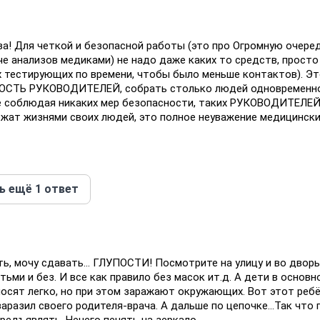
5
а! Для четкой и безопасной работы (это про Огромную очеред
е анализов медиками) не надо даже каких то средств, просто
х тестирующих по времени, чтобы было меньше контактов). Эт
СТЬ РУКОВОДИТЕЛЕЙ, собрать столько людей одновременн
не соблюдая никаких мер безопасности, таких РУКОВОДИТЕЛ
ожат жизнями своих людей, это полное неуважение медицинск
ь ещё 1 ответ
6
ь, мочу сдавать... ГЛУПОСТИ! Посмотрите на улицу и во дворы
тьми и без. И все как правило без масок ит.д. А дети в основн
носят легко, но при этом заражают окружающих. Вот этот реб
заразил своего родителя-врача. А дальше по цепочке...Так что