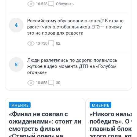
16 528
Обсудить
Российскому образованию конец? В стране
4
растет число стобалльников ЕГЭ — почему
это не повод для радости
13 730
82
Люди разлетелись по дороге: появилось
5
жуткое видео момента ДТП на «Голубом
огоньке»
10 858
30
МНЕНИЕ
МНЕНИЕ
«Финал не совпал с
«Никого нельз
ожиданиями»: стоит ли
победить». О ч
смотреть фильм
главный блокб
«Старый орел» на
этого года, ко