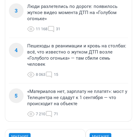
Люди разлетелись по дороге: появилось
3
жуткое видео момента ДТП на «Голубом
огоньке»
11 168
31
Пешеходы в реанимации и кровь на столбах:
4
всё, что известно о жутком ДТП возле
«Голубого огонька» — там сбили семь
человек
8 063
15
«Материалов нет, зарплату не платят»: мост у
5
Телецентра не сдадут к 1 сентября — что
происходит на объекте
7 210
71
МНЕНИЕ
МНЕНИЕ