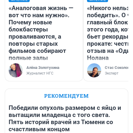
«Аналоговая жизнь —
«Никого нельз
вот что нам нужно».
победить». О ч
Почему новые
главный блокб
блокбастеры
этого года, ко
проваливаются, а
бьет рекорды 
повторы старых
прокате: честн
фильмов собирают
отзыв на «Оди
полные залы
Нолана
Алёна Золотухина
Стас Соколов
Журналист НГС
Эксперт
РЕКОМЕНДУЕМ
Победили опухоль размером с яйцо и
вытащили младенца с того света.
Пять историй врачей из Тюмени со
счастливым концом