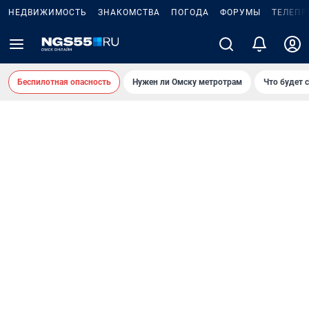
НЕДВИЖИМОСТЬ
ЗНАКОМСТВА
ПОГОДА
ФОРУМЫ
ТЕЛЕПР
Беспилотная опасность
Нужен ли Омску метротрам
Что будет 