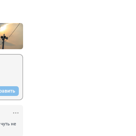
равить
чуть не 