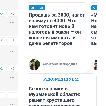
МНЕНИЕ
МНЕНИ
+0
–0
Продашь за 3000, налог
«Мы в
возьмут с 4000. Что
Нолан
нам готовит новый
настр
налоговый закон — он
смотр
коснется импорта и
чтобы
+2
–1
даже репетиторов
выгля
Анастасия Завгородняя
+2
–0
РЕКОМЕНДУЕМ
Сезон черники в
Мурманской области:
+1
–0
рецепт хрустящего
ягодного штруделя за