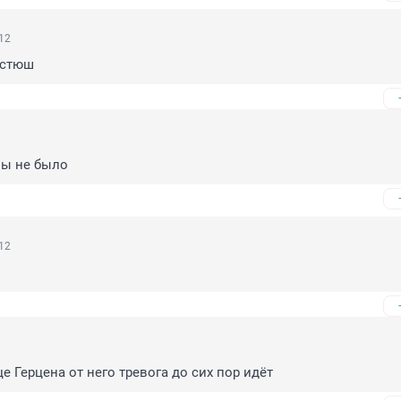
12
астюш
ны не было
12
е Герцена от него тревога до сих пор идёт