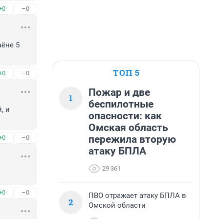
+0
–0
ёне 5 
ТОП 5
+0
–0
Пожар и две
1
беспилотные
 и 
опасности: как
Омская область
пережила вторую
+0
–0
атаку БПЛА
29 361
+0
–0
ПВО отражает атаку БПЛА в
2
Омской области