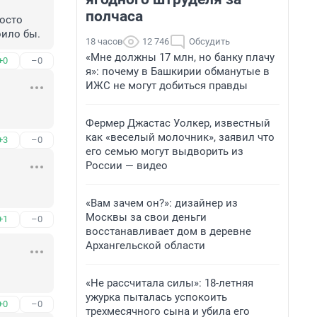
полчаса
осто 
оило бы.
18 часов
12 746
Обсудить
«Мне должны 17 млн, но банку плачу
+0
–0
я»: почему в Башкирии обманутые в
ИЖС не могут добиться правды
Фермер Джастас Уолкер, известный
как «веселый молочник», заявил что
+3
–0
его семью могут выдворить из
России — видео
«Вам зачем он?»: дизайнер из
Москвы за свои деньги
+1
–0
восстанавливает дом в деревне
Архангельской области
«Не рассчитала силы»: 18-летняя
ужурка пыталась успокоить
+0
–0
трехмесячного сына и убила его