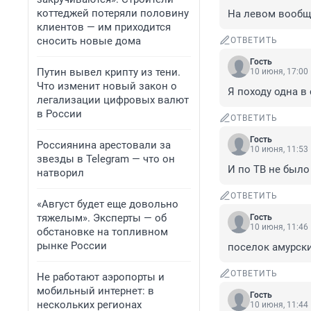
коттеджей потеряли половину
На левом вообщ
клиентов — им приходится
сносить новые дома
ОТВЕТИТЬ
Гость
Путин вывел крипту из тени.
10 июня, 17:00
Что изменит новый закон о
Я походу одна в
легализации цифровых валют
в России
ОТВЕТИТЬ
Гость
Россиянина арестовали за
10 июня, 11:53
звезды в Telegram — что он
И по ТВ не было
натворил
ОТВЕТИТЬ
«Август будет еще довольно
тяжелым». Эксперты — об
Гость
10 июня, 11:46
обстановке на топливном
рынке России
поселок амурск
ОТВЕТИТЬ
Не работают аэропорты и
мобильный интернет: в
Гость
нескольких регионах
10 июня, 11:44