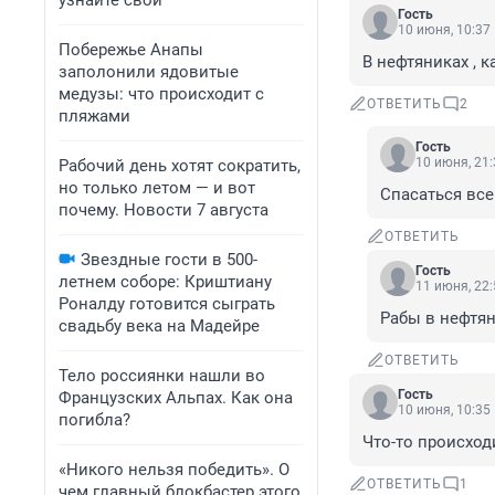
узнайте свой
Гость
10 июня, 10:37
Побережье Анапы
В нефтяниках , 
заполонили ядовитые
медузы: что происходит с
ОТВЕТИТЬ
2
пляжами
Гость
10 июня, 21:
Рабочий день хотят сократить,
но только летом — и вот
Спасаться все
почему. Новости 7 августа
ОТВЕТИТЬ
Звездные гости в 500-
Гость
летнем соборе: Криштиану
11 июня, 22:
Роналду готовится сыграть
Рабы в нефтян
свадьбу века на Мадейре
ОТВЕТИТЬ
Тело россиянки нашли во
Гость
Французских Альпах. Как она
10 июня, 10:35
погибла?
Что-то происход
«Никого нельзя победить». О
ОТВЕТИТЬ
1
чем главный блокбастер этого