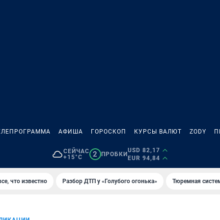
ЕЛЕПРОГРАММА
АФИША
ГОРОСКОП
КУРСЫ ВАЛЮТ
ZODY
П
USD 82,17
СЕЙЧАС
2
ПРОБКИ
+15°C
EUR 94,84
се, что известно
Разбор ДТП у «Голубого огонька»
Тюремная систе