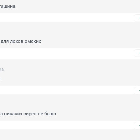
тишина.
 для лохов омских
26
и
а никаких сирен не было.