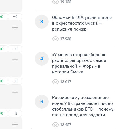
19 155
+0
–0
Обломки БПЛА упали в поле
3
в окрестностях Омска —
вспыхнул пожар
17 938
+0
–0
«У меня в огороде больше
4
растет»: репортаж с самой
провальной «Флоры» в
истории Омска
+0
–0
13 617
Российскому образованию
5
конец? В стране растет число
стобалльников ЕГЭ — почему
+0
–2
это не повод для радости
13 457