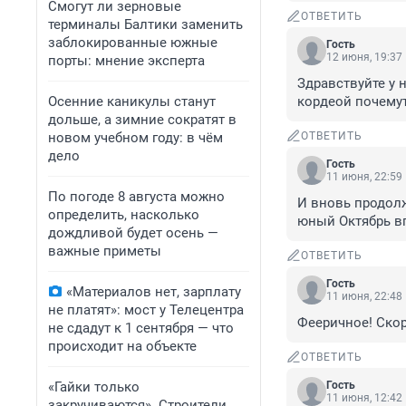
Смогут ли зерновые
ОТВЕТИТЬ
терминалы Балтики заменить
заблокированные южные
Гость
12 июня, 19:37
порты: мнение эксперта
Здравствуйте у 
Осенние каникулы станут
кордеой почему
дольше, а зимние сократят в
новом учебном году: в чём
ОТВЕТИТЬ
дело
Гость
11 июня, 22:59
По погоде 8 августа можно
И вновь продолж
определить, насколько
юный Октябрь впе
дождливой будет осень —
важные приметы
ОТВЕТИТЬ
Гость
«Материалов нет, зарплату
11 июня, 22:48
не платят»: мост у Телецентра
Фееричное! Ско
не сдадут к 1 сентября — что
происходит на объекте
ОТВЕТИТЬ
«Гайки только
Гость
11 июня, 12:42
закручиваются». Строители