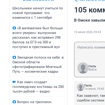
ПЕРЕЙТИ К ПУ
105 ком
Школьники начнут учиться по
новой программе: что
изменится с 1 сентября
В Омске завыл
«В математике был больше
10 июня 2026, 09:43
всего уверен»: выпускник
рассказал, как исправил 298
баллов за ЕГЭ на 300 и
поступил в престижный вуз
Звездная полоса на небе: в
Омской области
сфотографировали Млечный
Гость
Войти
Путь — космические кадры
Как омич создает
Гость
голливудские костюмы за 200
14 июня, 19:40
тысяч рублей — видео
Как заавоют, так
сшибли скотики
Вопрос на триллион.