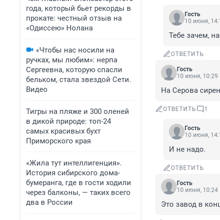
года, который бьет рекорды в
Гость
прокате: честный отзыв на
10 июня, 14:
«Одиссею» Нолана
Тебе зачем, н
«Чтобы нас носили на
ОТВЕТИТЬ
ручках, мы любим»: нерпа
Сергеевна, которую спасли
Гость
10 июня, 10:29
бельком, стала звездой Сети.
Видео
На Серова сире
ОТВЕТИТЬ
1
Тигры на пляже и 300 оленей
в дикой природе: топ-24
Гость
самых красивых бухт
10 июня, 14:
Приморского края
И не надо.
«Жила тут интеллигенция».
ОТВЕТИТЬ
История сибирского дома-
бумеранга, где в гости ходили
Гость
10 июня, 10:24
через балконы, — таких всего
два в России
Это завод в конц