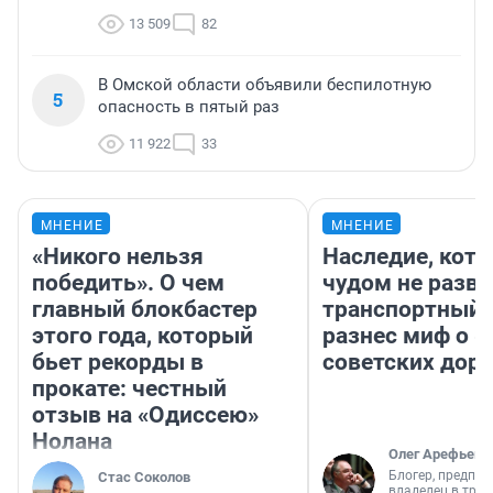
13 509
82
В Омской области объявили беспилотную
5
опасность в пятый раз
11 922
33
МНЕНИЕ
МНЕНИЕ
«Никого нельзя
Наследие, кото
победить». О чем
чудом не разва
главный блокбастер
транспортный 
этого года, который
разнес миф о 
бьет рекорды в
советских доро
прокате: честный
отзыв на «Одиссею»
Нолана
Олег Арефьев
Блогер, предпри
Стас Соколов
владелец в тра