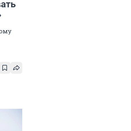
ать
»
ному