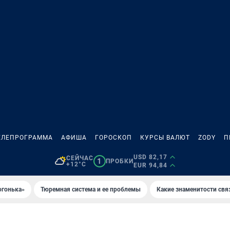
ЕЛЕПРОГРАММА
АФИША
ГОРОСКОП
КУРСЫ ВАЛЮТ
ZODY
П
USD 82,17
СЕЙЧАС
1
ПРОБКИ
+12°C
EUR 94,84
огонька»
Тюремная система и ее проблемы
Какие знаменитости свя