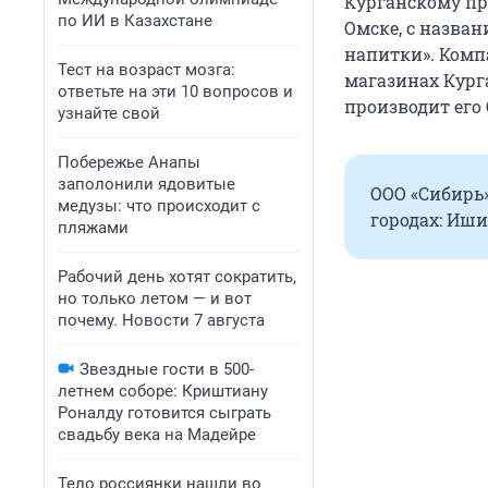
Курганскому пр
по ИИ в Казахстане
Омске, с назван
напитки». Комп
Тест на возраст мозга:
магазинах Кург
ответьте на эти 10 вопросов и
производит его 
узнайте свой
Побережье Анапы
заполонили ядовитые
ООО «Сибирь»
медузы: что происходит с
городах: Иши
пляжами
Рабочий день хотят сократить,
но только летом — и вот
почему. Новости 7 августа
Звездные гости в 500-
летнем соборе: Криштиану
Роналду готовится сыграть
свадьбу века на Мадейре
Тело россиянки нашли во