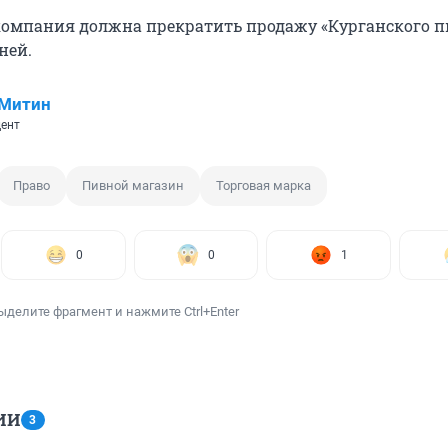
компания должна прекратить продажу «Курганского п
ней.
 Митин
ент
Право
Пивной магазин
Торговая марка
0
0
1
ыделите фрагмент и нажмите Ctrl+Enter
ИИ
3