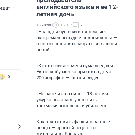
английского языка и ее 12-
ива» —
летняя дочь
13 часов
13 017
7
«Ела одни булочки и пирожные»:
экстремально худые новосибирцы —
о своих попытках набрать вес любой
ценой
«Кто-то считает меня сумасшедшей».
Екатеринбурженка приютила дома
0
200 жирафов — фото и видео
«Не рассчитала силы»: 18-летняя
ужурка пыталась успокоить
трехмесячного сына и убила его
Как приготовить фаршированные
перцы — простой рецепт от
жительницы Барнаула