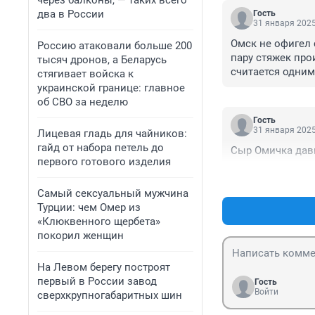
через балконы, — таких всего
два в России
Гость
31 января 2025
Омск не офигел с
Россию атаковали больше 200
пару стяжек про
тысяч дронов, а Беларусь
считается одним
стягивает войска к
украинской границе: главное
об СВО за неделю
Гость
31 января 2025
Лицевая гладь для чайников:
гайд от набора петель до
Сыр Омичка давн
первого готового изделия
Самый сексуальный мужчина
Турции: чем Омер из
«Клюквенного щербета»
покорил женщин
На Левом берегу построят
первый в России завод
Гость
Войти
сверхкрупногабаритных шин