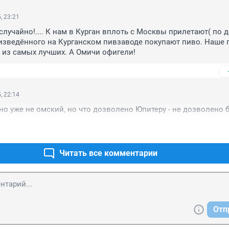
, 23:21
лучайно!.... К нам в Курган вплоть с Москвы прилетают( по д
изведённого на Курганском пивзаводе покупают пиво. Наше п
 из самых лучших. А Омичи офигели!
, 22:14
о уже не омский, но что дозволено Юпитеру - не дозволено б
Читать все комментарии
Отп