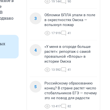
енное в
19 144
90
е
 В
Обломки БПЛА упали в поле
3
 однако
в окрестностях Омска —
вспыхнул пожар
17 919
41
ных
«У меня в огороде больше
4
растет»: репортаж с самой
провальной «Флоры» в
истории Омска
13 592
41
Российскому образованию
5
конец? В стране растет число
стобалльников ЕГЭ — почему
это не повод для радости
13 417
82