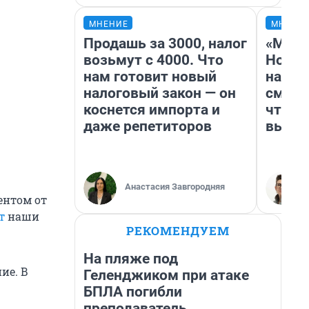
МНЕНИЕ
МНЕНИ
Продашь за 3000, налог
«Мы в
возьмут с 4000. Что
Нолан
нам готовит новый
настр
налоговый закон — он
смотр
коснется импорта и
чтобы
даже репетиторов
выгля
Анастасия Завгородняя
ентом от
т
наши
РЕКОМЕНДУЕМ
На пляже под
ие. В
Геленджиком при атаке
БПЛА погибли
преподаватель