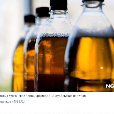
вать «Курганское пиво», кроме ООО «Зауральские напитки»
Ощепков / NGS.RU