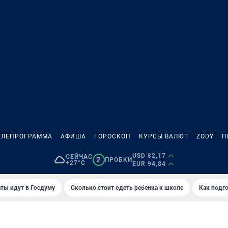
ЕЛЕПРОГРАММА
АФИША
ГОРОСКОП
КУРСЫ ВАЛЮТ
ZODY
П
USD 82,17
СЕЙЧАС
2
ПРОБКИ
+27°C
EUR 94,84
ты идут в Госдуму
Сколько стоит одеть ребенка к школе
Как подго