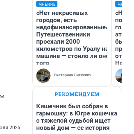
МНЕНИЕ
МНЕНИ
«Нет некрасивых
«Нико
городов, есть
побед
недофинансированные».
главн
Путешественники
этого
проехали 2000
бьет 
километров по Уралу на
прока
машине — стоило ли оно
отзыв
того
Нолан
Екатерина Литкевич
РЕКОМЕНДУЕМ
ем
Кишечник был собран в
гармошку: в Югре кошечка
с тяжелой судьбой ищет
новый дом — ее история
юля 2025