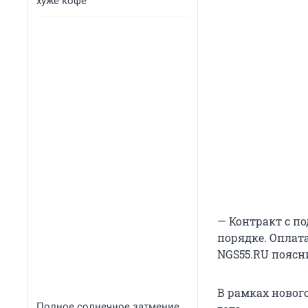
хуже кофе
— Контракт с п
порядке. Оплат
NGS55.RU поясн
В рамках новог
Полное солнечное затмение