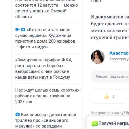
года.
состоится 12 августа — можно
ли его увидеть в Омской
В документах з
области
будет сделать п
«Кто-то считает меня
металлических 
сумасшедшей». Художница
ступеней гран
приютила дома 200 жирафов
— фото и видео
Анастас
Корреспонд
«Заморозка» тарифов ЖКХ,
рост зарплат и борьба с
выбросами: с чем омские
Ремонт подземног
кандидаты идут в Госдуму
Нас ждут целых семь коротких
рабочих недель: график на
0
2027 год
Увидели опечатку? В
Как снимают детективный
триллер про «свинцового
Получай награ
маньяка» со звездами