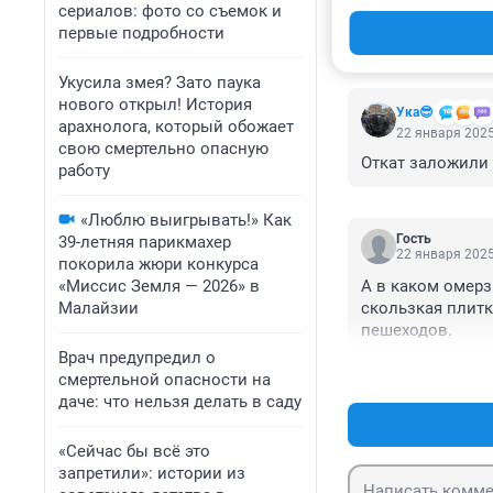
сериалов: фото со съемок и
первые подробности
КОММЕНТАР
Укусила змея? Зато паука
нового открыл! История
Ука😎
арахнолога, который обожает
22 января 2025
свою смертельно опасную
Откат заложили
работу
«Люблю выигрывать!» Как
Гость
39-летняя парикмахер
22 января 2025
покорила жюри конкурса
«Миссис Земля — 2026» в
А в каком омерз
Малайзии
скользкая плитк
пешеходов.
Врач предупредил о
смертельной опасности на
даче: что нельзя делать в саду
«Сейчас бы всё это
запретили»: истории из