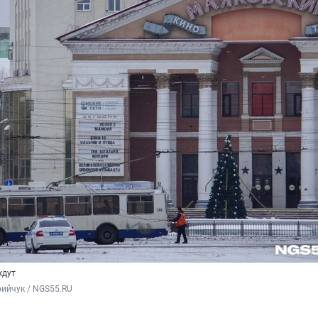
ждут
ийчук / NGS55.RU