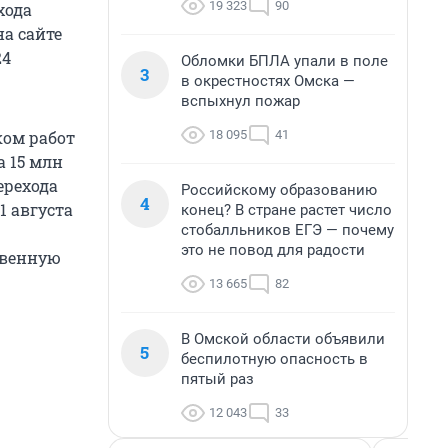
19 323
90
хода
а сайте
24
Обломки БПЛА упали в поле
3
в окрестностях Омска —
вспыхнул пожар
18 095
41
ком работ
 15 млн
ерехода
Российскому образованию
4
1 августа
конец? В стране растет число
стобалльников ЕГЭ — почему
это не повод для радости
твенную
13 665
82
В Омской области объявили
5
беспилотную опасность в
пятый раз
12 043
33