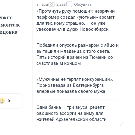
3 часа
2 293
Обсудить
«Протянуть руку помощи»: незрячий
нужно
парфюмер создал «уютный» аромат
для тех, кому страшно, — он уже
демонтаж
увековечил в духах Новосибирск
лицовка
Победили опухоль размером с яйцо и
вытащили младенца с того света.
Пять историй врачей из Тюмени со
счастливым концом
«Мужчины не терпят конкуренции».
Порнозвезда из Екатеринбурга
впервые показала своего мужа
0
Одна банка — три вкуса: рецепт
овощного ассорти на зиму для
жителей Архангельской области