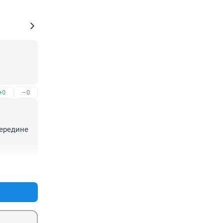
+0
–0
ередине 
+5
–0