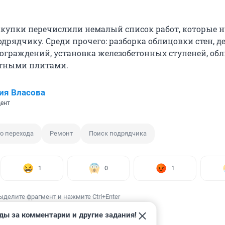
акупки перечислили немалый список работ, которые 
одрядчику. Среди прочего: разборка облицовки стен, 
ограждений, установка железобетонных ступеней, об
итными плитами.
ия Власова
ент
о перехода
Ремонт
Поиск подрядчика
1
0
1
ыделите фрагмент и нажмите Ctrl+Enter
ды за комментарии и другие задания!