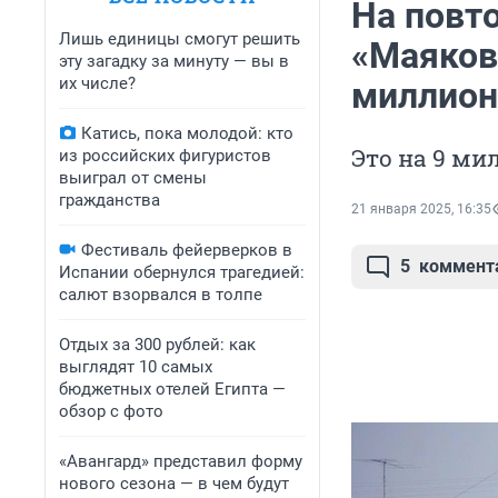
На повт
Лишь единицы смогут решить
«Маяков
эту загадку за минуту — вы в
их числе?
миллион
Катись, пока молодой: кто
Это на 9 ми
из российских фигуристов
выиграл от смены
гражданства
21 января 2025, 16:35
Фестиваль фейерверков в
5
коммент
Испании обернулся трагедией:
салют взорвался в толпе
Отдых за 300 рублей: как
выглядят 10 самых
бюджетных отелей Египта —
обзор с фото
«Авангард» представил форму
нового сезона — в чем будут