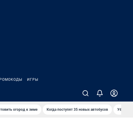
РОМОКОДЫ
ИГРЫ
товить огород к зиме
Когда поступят 35 новых автобусов
Убийца р