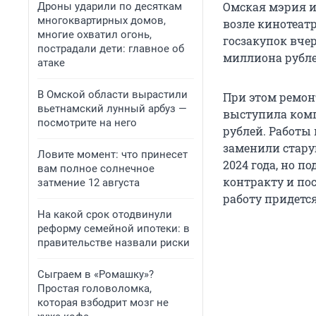
Омская мэрия и
Дроны ударили по десяткам
многоквартирных домов,
возле кинотеат
многие охватил огонь,
госзакупок вче
пострадали дети: главное об
миллиона рубле
атаке
В Омской области вырастили
При этом ремон
вьетнамский лунный арбуз —
выступила комп
посмотрите на него
рублей. Работы 
заменили стару
Ловите момент: что принесет
2024 года, но п
вам полное солнечное
контракту и по
затмение 12 августа
работу придетс
На какой срок отодвинули
реформу семейной ипотеки: в
правительстве назвали риски
Сыграем в «Ромашку»?
Простая головоломка,
которая взбодрит мозг не