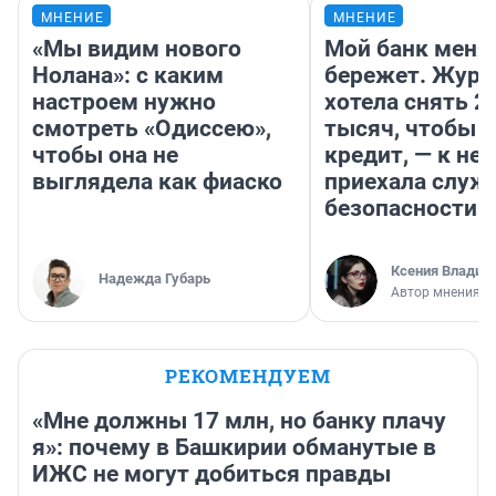
МНЕНИЕ
МНЕНИЕ
«Мы видим нового
Мой банк меня
Нолана»: с каким
бережет. Журн
настроем нужно
хотела снять 2
смотреть «Одиссею»,
тысяч, чтобы п
чтобы она не
кредит, — к не
выглядела как фиаско
приехала служ
безопасности
Ксения Владим
Надежда Губарь
Автор мнения
РЕКОМЕНДУЕМ
«Мне должны 17 млн, но банку плачу
я»: почему в Башкирии обманутые в
ИЖС не могут добиться правды