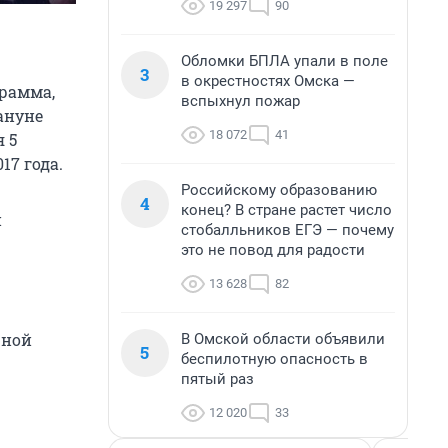
19 297
90
Обломки БПЛА упали в поле
3
в окрестностях Омска —
рамма,
вспыхнул пожар
ануне
18 072
41
 5
17 года.
Российскому образованию
4
конец? В стране растет число
й
стобалльников ЕГЭ — почему
это не повод для радости
13 628
82
рной
В Омской области объявили
5
беспилотную опасность в
пятый раз
12 020
33