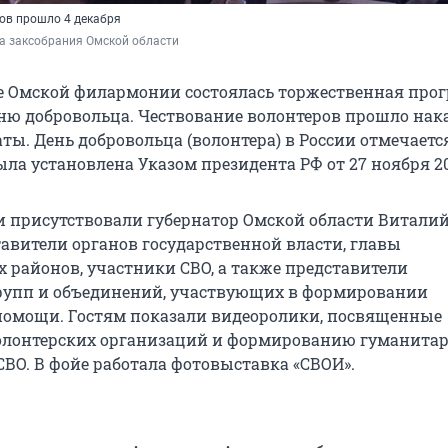
ов прошло 4 декабря
а заксобрания Омской области 
е Омской филармонии состоялась торжественная прог
ю добровольца. Чествование волонтеров прошло нак
ы. День добровольца (волонтера) в России отмечается
ыла установлена Указом президента РФ от 27 ноября 20
 присутствовали губернатор Омской области Витали
тавители органов государственной власти, главы
районов, участники СВО, а также представители
рупп и объединений, участвующих в формировании
омощи. Гостям показали видеоролики, посвященные
олонтерских организаций и формированию гуманита
СВО. В фойе работала фотовыставка «СВОИ».