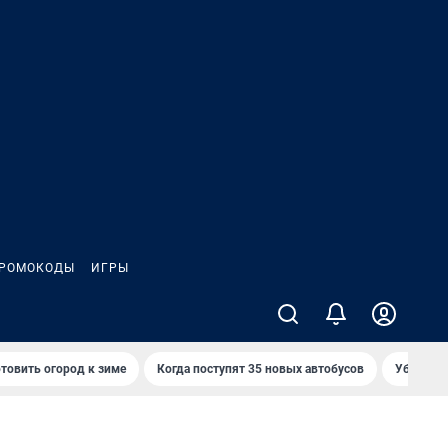
РОМОКОДЫ
ИГРЫ
товить огород к зиме
Когда поступят 35 новых автобусов
Убийца р