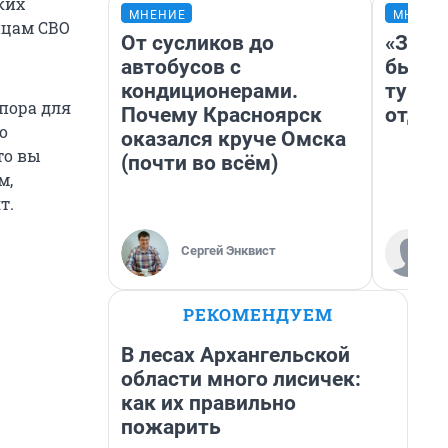
ких
МНЕНИЕ
МНЕНИ
йцам СВО
От сусликов до
«За н
автобусов с
были 
кондиционерами.
турис
опора для
Почему Красноярск
отдых
о
оказался круче Омска
то вы
(почти во всём)
м,
т.
Сергей Энквист
РЕКОМЕНДУЕМ
В лесах Архангельской
области много лисичек:
как их правильно
пожарить