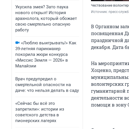
Чествование волонтер
Укусила змея? Зато паука
Источник: 
пресс-служб
нового открыл! История
арахнолога, который обожает
свою смертельно опасную
В Органном зал
работу
посвященная Дн
праздничной дат
«Люблю выигрывать!» Как
декабря. Дата б
39-летняя парикмахер
покорила жюри конкурса
«Миссис Земля — 2026» в
На мероприятии
Малайзии
Хоценко, предс
муниципальных 
Врач предупредил о
волонтерских г
смертельной опасности на
даче: что нельзя делать в саду
гуманитарной п
деятельности в
«Сейчас бы всё это
помощи в зону 
запретили»: истории из
советского детства в
пионерских лагерях