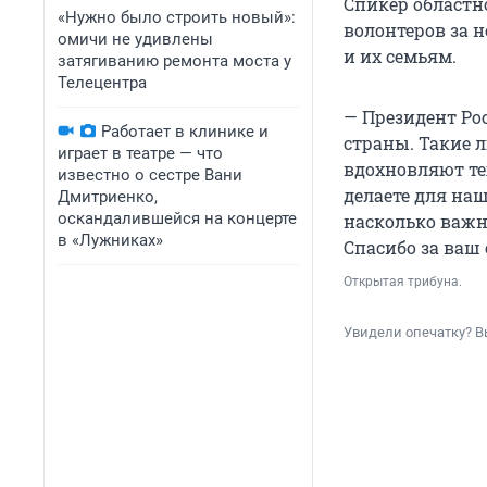
Спикер областн
«Нужно было строить новый»:
волонтеров за 
омичи не удивлены
и их семьям.
затягиванию ремонта моста у
Телецентра
— Президент Рос
Работает в клинике и
страны. Такие 
играет в театре — что
вдохновляют тех
известно о сестре Вани
делаете для на
Дмитриенко,
оскандалившейся на концерте
насколько важн
в «Лужниках»
Спасибо за ваш
Открытая трибуна.
Увидели опечатку? В