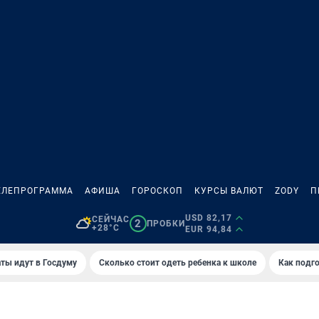
ЕЛЕПРОГРАММА
АФИША
ГОРОСКОП
КУРСЫ ВАЛЮТ
ZODY
П
USD 82,17
СЕЙЧАС
2
ПРОБКИ
+28°C
EUR 94,84
ты идут в Госдуму
Сколько стоит одеть ребенка к школе
Как подго