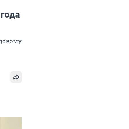
 года
одовому