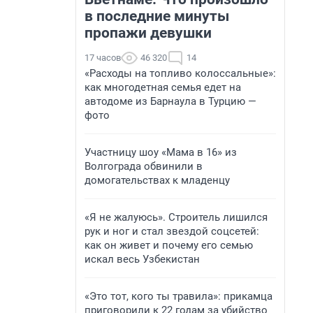
в последние минуты
пропажи девушки
17 часов
46 320
14
«Расходы на топливо колоссальные»:
как многодетная семья едет на
автодоме из Барнаула в Турцию —
фото
Участницу шоу «Мама в 16» из
Волгограда обвинили в
домогательствах к младенцу
«Я не жалуюсь». Строитель лишился
рук и ног и стал звездой соцсетей:
как он живет и почему его семью
искал весь Узбекистан
«Это тот, кого ты травила»: прикамца
приговорили к 22 годам за убийство