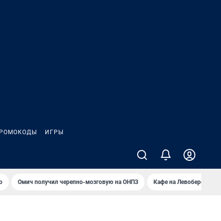
РОМОКОДЫ
ИГРЫ
о
Омич получил черепно-мозговую на ОНПЗ
Кафе на Левобережье в