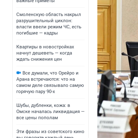
важные приметы
Смоленскую область накрыл
разрушительный циклон:
власти ввели режим ЧС, есть
погибшие — кадры
Квартиры в новостройках
начнут дешеветь — когда
ждать снижения цен
Все думали, что Орейро и
Арана встречаются: что на
самом деле связывало самую
горячую пару 90-х
Шубы, дубленки, кожа: в
Омске началась ликвидация —
все цены пополам
Эти фразы из советского кино
вы говорите каждый день.