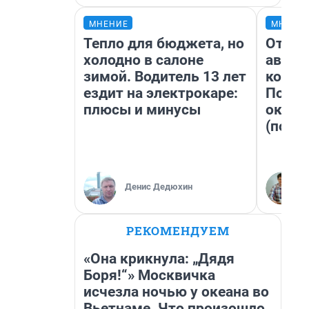
МНЕНИЕ
МНЕНИ
Тепло для бюджета, но
От су
холодно в салоне
автоб
зимой. Водитель 13 лет
конди
ездит на электрокаре:
Почем
плюсы и минусы
оказа
(почти
Денис Дедюхин
РЕКОМЕНДУЕМ
«Она крикнула: „Дядя
Боря!“» Москвичка
исчезла ночью у океана во
Вьетнаме. Что произошло