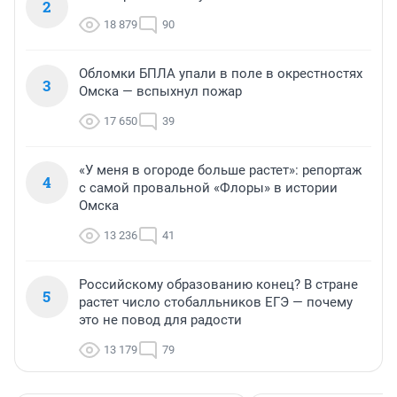
2
18 879
90
Обломки БПЛА упали в поле в окрестностях
3
Омска — вспыхнул пожар
17 650
39
«У меня в огороде больше растет»: репортаж
4
с самой провальной «Флоры» в истории
Омска
13 236
41
Российскому образованию конец? В стране
5
растет число стобалльников ЕГЭ — почему
это не повод для радости
13 179
79