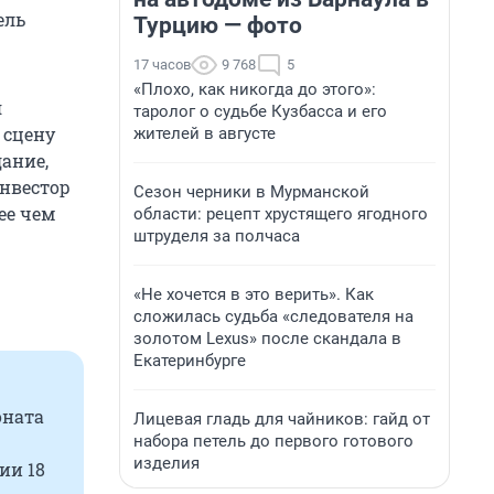
ель
Турцию — фото
17 часов
9 768
5
«Плохо, как никогда до этого»:
я
таролог о судьбе Кузбасса и его
 сцену
жителей в августе
ание,
инвестор
Сезон черники в Мурманской
ее чем
области: рецепт хрустящего ягодного
штруделя за полчаса
«Не хочется в это верить». Как
сложилась судьба «следователя на
золотом Lexus» после скандала в
Екатеринбурге
оната
Лицевая гладь для чайников: гайд от
набора петель до первого готового
изделия
ии 18