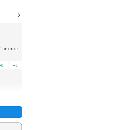
" похоже 
+0
–0
+0
–0