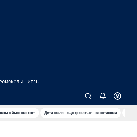
РОМОКОДЫ
ИГРЫ
заны с Омском: тест
Дети стали чаще травиться наркотиками
Появя