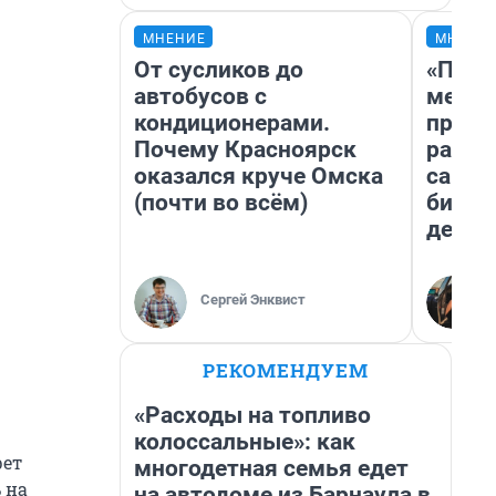
МНЕНИЕ
МНЕНИ
От сусликов до
«Поку
автобусов с
мешке
кондиционерами.
предп
Почему Красноярск
расска
оказался круче Омска
самом
(почти во всём)
бизне
дешев
Сергей Энквист
РЕКОМЕНДУЕМ
«Расходы на топливо
колоссальные»: как
рет
многодетная семья едет
 на
на автодоме из Барнаула в