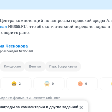
 Центра компетенций по вопросам городской среды Ал
вал
NGS55.RU, что об окончательной передаче парка в
говорить рано.
ия Чеснокова
рреспондент NGS55.RU
Концессия
Депутат
Парк Вокруг света
2
0
0
ыделите фрагмент и нажмите Ctrl+Enter
награды за комментарии и другие задания!