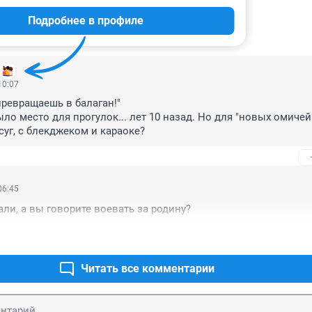
Подробнее в профиле
ИИ
19
10:07
превращаешь в балаган!"

ло место для прогулок... лет 10 назад. Но для "новых омичей
суг, с блекджеком и караоке?
06:45
али, а вы говорите воевать за родину?
Читать все комментарии