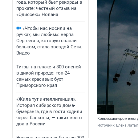
года, который бьет рекорды в
прокате: честный отзыв на
«Одиссею» Нолана
«Чтобы нас носили на
ручках, мы любим»: нерпа
Сергеевна, которую спасли
бельком, стала звездой Сети.
Видео
Тигры на пляже и 300 оленей
в дикой природе: топ-24
самых красивых бухт
Приморского края
«Жила тут интеллигенция».
История сибирского дома-
бумеранга, где в гости ходили
через балконы, — таких всего
Концессионером высту
два в России
Источник: 
Елена Латы
Россию атаковали больше 200