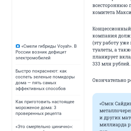
всестороннюю п
комитета Макси
Концессионный 
компания должн
(эту работу уж
«Смели гибриды Voyah». В
туалеты, а так
России возник дефицит
планирует вклад
электромобилей
333 млн рублей.
Быстро покраснеют: как
соспеть зеленые помидоры
Окончательно р
дома — пять самых
эффективных способов
Как приготовить настоящее
«Омск Сайди
мороженое дома: 3
металлочере
проверенных рецепта
и других мат
миллиарда р
«Это смертельно цинично»: