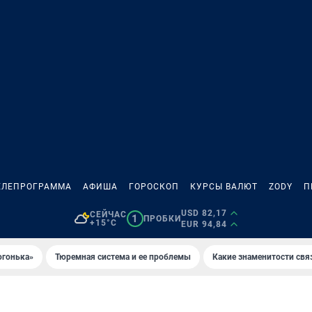
ЕЛЕПРОГРАММА
АФИША
ГОРОСКОП
КУРСЫ ВАЛЮТ
ZODY
П
USD 82,17
СЕЙЧАС
1
ПРОБКИ
+15°C
EUR 94,84
огонька»
Тюремная система и ее проблемы
Какие знаменитости свя