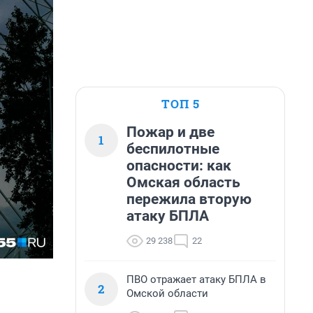
ТОП 5
Пожар и две
1
беспилотные
опасности: как
Омская область
пережила вторую
атаку БПЛА
29 238
22
ПВО отражает атаку БПЛА в
2
Омской области