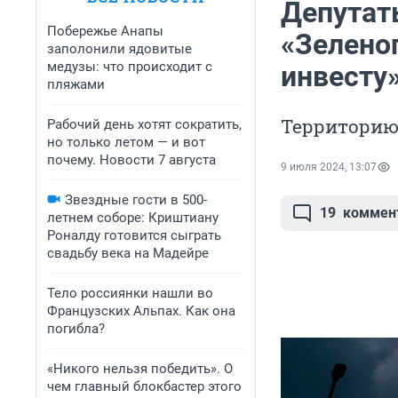
Депутат
Побережье Анапы
«Зелено
заполонили ядовитые
медузы: что происходит с
инвесту
пляжами
Территорию 
Рабочий день хотят сократить,
но только летом — и вот
почему. Новости 7 августа
9 июля 2024, 13:07
Звездные гости в 500-
19
коммен
летнем соборе: Криштиану
Роналду готовится сыграть
свадьбу века на Мадейре
Тело россиянки нашли во
Французских Альпах. Как она
погибла?
«Никого нельзя победить». О
чем главный блокбастер этого