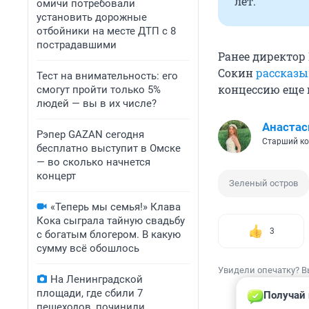
лет.
омичи потребовали
установить дорожные
отбойники на месте ДТП с 8
пострадавшими
Ранее директор
Сокин
рассказы
Тест на внимательность: его
концессию еще 
смогут пройти только 5%
людей — вы в их числе?
Анастас
Рэпер GAZAN сегодня
Старший ко
бесплатно выступит в Омске
— во сколько начнется
концерт
Зеленый остров
«Теперь мы семья!» Клава
Кока сыграла тайную свадьбу
3
с богатым блогером. В какую
сумму всё обошлось
Увидели опечатку? В
На Ленинградской
площади, где сбили 7
Получай 
пешеходов, починили