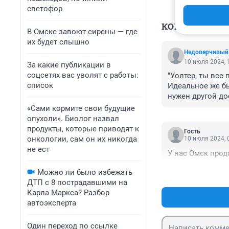
светофор
КОММЕНТАР
В Омске завоют сирены — где
их будет слышно
Недоверчивый
10 июля 2024, 
За какие публикации в
соцсетях вас уволят с работы:
"Уолтер, ты все 
список
Идеальное же бы
нужен другой до
«Сами кормите свои будущие
опухоли». Биолог назвал
продукты, которые приводят к
Гость
онкологии, сам он их никогда
10 июля 2024, 
не ест
У нас Омск прод
Можно ли было избежать
ДТП с 8 пострадавшими на
Карла Маркса? Разбор
автоэксперта
Один переход по ссылке