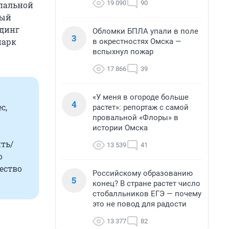
19 090
90
ипальной
ный
йдинг
Обломки БПЛА упали в поле
3
парк
в окрестностях Омска —
вспыхнул пожар
17 866
39
«У меня в огороде больше
4
с,
растет»: репортаж с самой
провальной «Флоры» в
истории Омска
ть/
13 539
41
о
ество
Российскому образованию
5
конец? В стране растет число
стобалльников ЕГЭ — почему
это не повод для радости
13 377
82