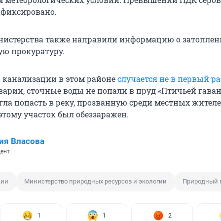
афиксировано.
нистерства также направили информацию о затоплен
ю прокуратуру.
 канализации в этом районе
случается не в первый ра
аварии, сточные воды не попали в пруд «Птичьей гаван
огла попасть в реку, прозванную среди местных жител
этому участок был обеззаражен.
ия Власова
ент
ции
Министерство природных ресурсов и экологии
Природный п
1
1
2