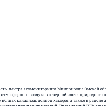
исты центра экомониторинга Минприроды Омской об
 атмосферного воздуха в северной части природного 
» вблизи канализационной камеры, а также в районе 
ом метеорологических условий. Превышений ПДК серо