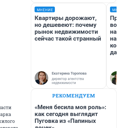
МНЕНИЕ
МНЕНИ
Квартиры дорожают,
Прода
но дешевеют: почему
возьм
рынок недвижимости
нам г
сейчас такой странный
налог
косне
даже 
Екатерина Торопова
директор агентства
недвижимости
РЕКОМЕНДУЕМ
«Меня бесила моя роль»:
ласти
как сегодня выглядит
парка
Пуговка из «Папиных
жилого
дочек»
водорода