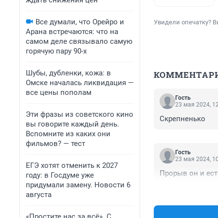
ждать снижения цен
Все думали, что Орейро и
Увидели опечатку? В
Арана встречаются: что на
самом деле связывало самую
горячую пару 90-х
Шубы, дубленки, кожа: в
КОММЕНТАР
Омске началась ликвидация —
все цены пополам
Гость
23 мая 2024, 1
Эти фразы из советского кино
Скрепненько
вы говорите каждый день.
Вспомните из каких они
фильмов? — тест
Гость
23 мая 2024, 1
ЕГЭ хотят отменить к 2027
Прорыв он и ест
году: в Госдуме уже
придумали замену. Новости 6
августа
«Простите нас за всё». С