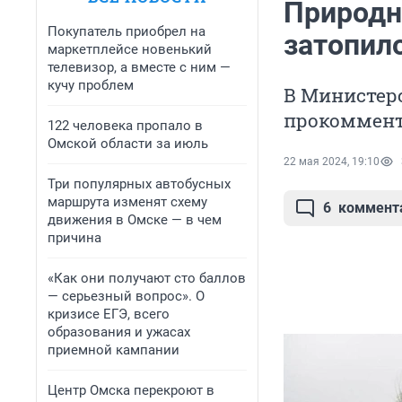
Природн
Покупатель приобрел на
затопил
маркетплейсе новенький
телевизор, а вместе с ним —
кучу проблем
В Министерс
прокоммент
122 человека пропало в
Омской области за июль
22 мая 2024, 19:10
Три популярных автобусных
маршрута изменят схему
6
коммент
движения в Омске — в чем
причина
«Как они получают сто баллов
— серьезный вопрос». О
кризисе ЕГЭ, всего
образования и ужасах
приемной кампании
Центр Омска перекроют в