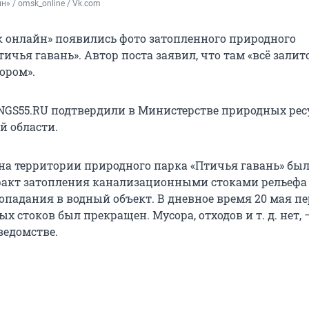
н» / omsk_online / Vk.com
к онлайн» появились фото затопленного природного
ичья гавань». Автор поста заявил, что там «всё залит
ором».
GS55.RU подтвердили в Министерстве природных рес
й области.
 на территории природного парка «Птичья гавань» бы
факт затопления канализационными стоками рельефа
попадания в водный объект. В дневное время 20 мая п
 стоков был прекращен. Мусора, отходов и т. д. нет, 
ведомстве.