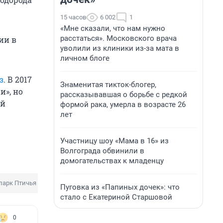
15 часов
6 002
1
«Мне сказали, что нам нужно
расстаться». Московского врача
ии в
уволили из клиники из-за мата в
личном блоге
з
. В 2017
Знаменитая тикток-блогер,
и», но
рассказывавшая о борьбе с редкой
ей
формой рака, умерла в возрасте 26
лет
Участницу шоу «Мама в 16» из
Волгограда обвинили в
домогательствах к младенцу
арк Птичья гавань
Пуговка из «Папиных дочек»: что
стало с Екатериной Старшовой
0