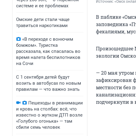
Источник: 
«Омск онлай
системе и ее проблемах
В паблике «Омс
Омские дети стали чаще
заповедника «Пт
травиться наркотиками
фекалиями, мус
«В переходе с вонючим
бомжом». Туристка
Произошедшее N
рассказала, как спасалась во
экологии Омско
время налета беспилотников
на Сочи
— 20 мая утром
С 1 сентября детей будут
зафиксирован 
возить в автобусах по новым
местности без 
правилам — что важно знать
канализационных
подчеркнули в 
Пешеходы в реанимации
и кровь на столбах: всё, что
известно о жутком ДТП возле
«Голубого огонька» — там
сбили семь человек