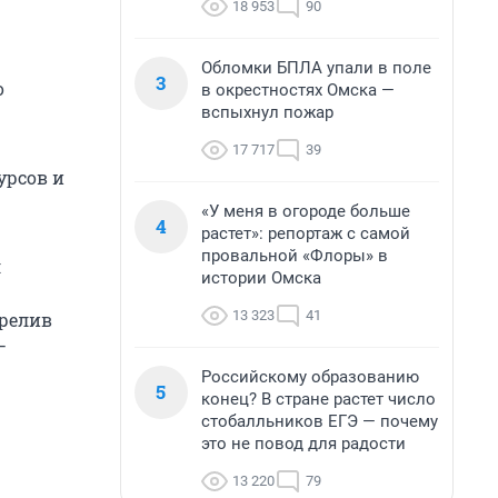
18 953
90
Обломки БПЛА упали в поле
3
о
в окрестностях Омска —
вспыхнул пожар
17 717
39
урсов и
«У меня в огороде больше
4
растет»: репортаж с самой
провальной «Флоры» в
л
истории Омска
13 323
41
ерелив
—
Российскому образованию
5
конец? В стране растет число
стобалльников ЕГЭ — почему
это не повод для радости
13 220
79