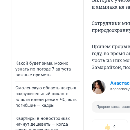
и аммиака не з
Сотрудники ми
природоохранну
Причем прорыв
году, во время 
часть из них м
Какой будет зима, можно
Замарайкой, по
узнать по погоде 7 августа —
важные приметы
Анастас
Смоленскую область накрыл
Корреспонд
разрушительный циклон:
власти ввели режим ЧС, есть
погибшие — кадры
Прорыв канализа
Квартиры в новостройках
начнут дешеветь — когда
0