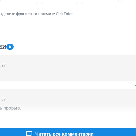
ыделите фрагмент и нажмите Ctrl+Enter
ИИ
6
2:27
0:07
ь прорыв.
Читать все комментарии