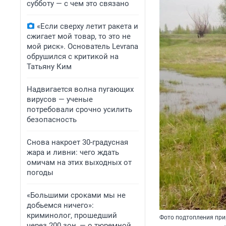
субботу — с чем это связано
«Если сверху летит ракета и
сжигает мой товар, то это не
мой риск». Основатель Levrana
обрушился с критикой на
Татьяну Ким
Надвигается волна пугающих
вирусов — ученые
потребовали срочно усилить
безопасность
Снова накроет 30-градусная
жара и ливни: чего ждать
омичам на этих выходных от
погоды
«Большими сроками мы не
добьемся ничего»:
криминолог, прошедший
Фото подтопления при
через 200 зон, — о тюремной