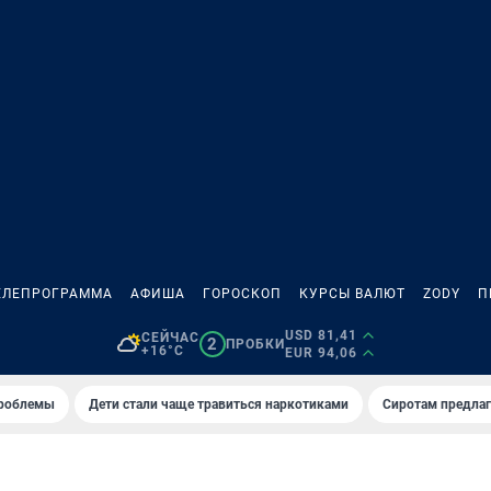
ЕЛЕПРОГРАММА
АФИША
ГОРОСКОП
КУРСЫ ВАЛЮТ
ZODY
П
USD 81,41
СЕЙЧАС
2
ПРОБКИ
+16°C
EUR 94,06
проблемы
Дети стали чаще травиться наркотиками
Сиротам предла